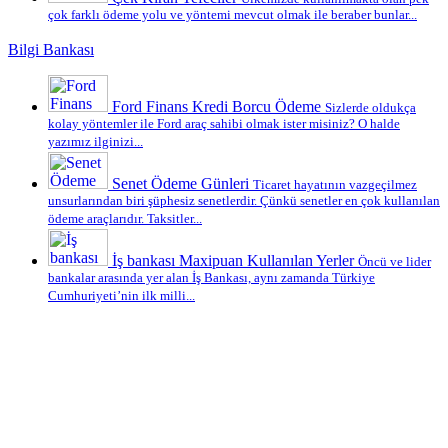
çok farklı ödeme yolu ve yöntemi mevcut olmak ile beraber bunlar...
Bilgi Bankası
Ford Finans Kredi Borcu Ödeme
Sizlerde oldukça
kolay yöntemler ile Ford araç sahibi olmak ister misiniz? O halde
yazımız ilginizi...
Senet Ödeme Günleri
Ticaret hayatının vazgeçilmez
unsurlarından biri şüphesiz senetlerdir. Çünkü senetler en çok kullanılan
ödeme araçlarıdır. Taksitler...
İş bankası Maxipuan Kullanılan Yerler
Öncü ve lider
bankalar arasında yer alan İş Bankası, aynı zamanda Türkiye
Cumhuriyeti’nin ilk milli...