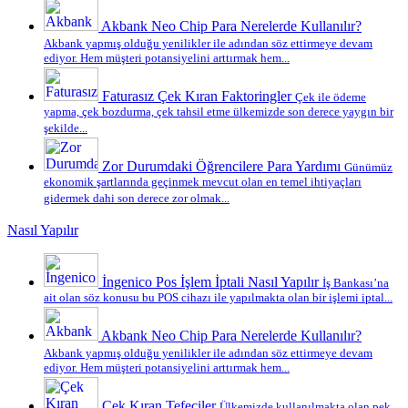
Akbank Neo Chip Para Nerelerde Kullanılır?
Akbank yapmış olduğu yenilikler ile adından söz ettirmeye devam
ediyor. Hem müşteri potansiyelini arttırmak hem...
Faturasız Çek Kıran Faktoringler
Çek ile ödeme
yapma, çek bozdurma, çek tahsil etme ülkemizde son derece yaygın bir
şekilde...
Zor Durumdaki Öğrencilere Para Yardımı
Günümüz
ekonomik şartlarında geçinmek mevcut olan en temel ihtiyaçları
gidermek dahi son derece zor olmak...
Nasıl Yapılır
İngenico Pos İşlem İptali Nasıl Yapılır
İş Bankası’na
ait olan söz konusu bu POS cihazı ile yapılmakta olan bir işlemi iptal...
Akbank Neo Chip Para Nerelerde Kullanılır?
Akbank yapmış olduğu yenilikler ile adından söz ettirmeye devam
ediyor. Hem müşteri potansiyelini arttırmak hem...
Çek Kıran Tefeciler
Ülkemizde kullanılmakta olan pek