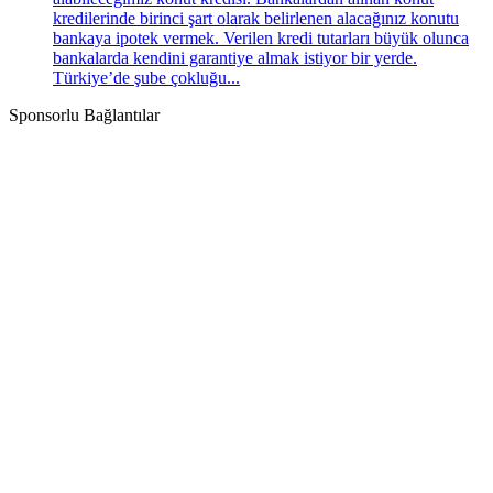
kredilerinde birinci şart olarak belirlenen alacağınız konutu
bankaya ipotek vermek. Verilen kredi tutarları büyük olunca
bankalarda kendini garantiye almak istiyor bir yerde.
Türkiye’de şube çokluğu...
Sponsorlu Bağlantılar