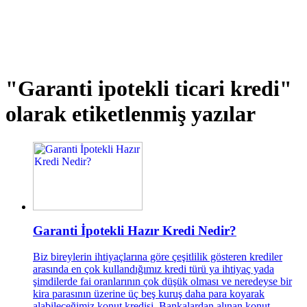
"Garanti ipotekli ticari kredi"
olarak etiketlenmiş yazılar
Garanti İpotekli Hazır Kredi Nedir?
Biz bireylerin ihtiyaçlarına göre çeşitlilik gösteren krediler
arasında en çok kullandığımız kredi türü ya ihtiyaç yada
şimdilerde fai oranlarının çok düşük olması ve neredeyse bir
kira parasının üzerine üç beş kuruş daha para koyarak
alabileceğimiz konut kredisi. Bankalardan alınan konut