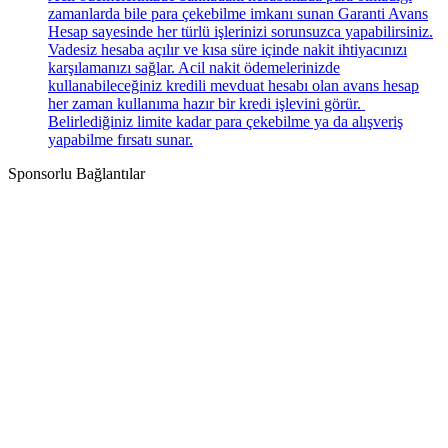
zamanlarda bile para çekebilme imkanı sunan Garanti Avans
Hesap sayesinde her türlü işlerinizi sorunsuzca yapabilirsiniz.
Vadesiz hesaba açılır ve kısa süre içinde nakit ihtiyacınızı
karşılamanızı sağlar. Acil nakit ödemelerinizde
kullanabileceğiniz kredili mevduat hesabı olan avans hesap
her zaman kullanıma hazır bir kredi işlevini görür.
Belirlediğiniz limite kadar para çekebilme ya da alışveriş
yapabilme fırsatı sunar.
Sponsorlu Bağlantılar