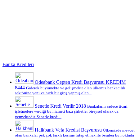
Banka Kredileri
Odeabank Cepten Kredi Başvurusu KREDIM
8444
Giderek büyümekte ve gelişmekte olan ülkemiz bankacılık
sektörüne yeni ve hızlı bir giriş yapmış olan...
Senetle Kredi Verilir 2018
Bankaların sadece ticari
işletmelere verdiği bu hizmeti bazı şirketler bireysel olarak da
vermektedir. Senetle kredi...
Halkbank Vefa Kredisi Başvurusu
Ülkemizde mevcut
olan bankalar pek çok farklı kesime hitap etmek ile beraber bu noktada