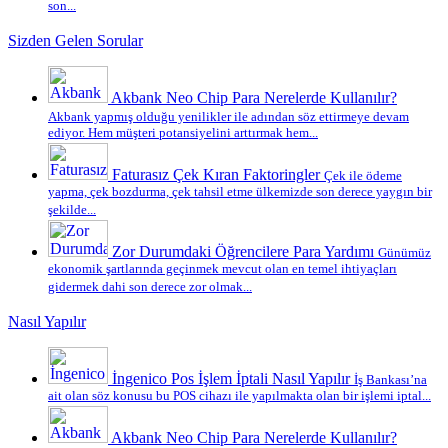
son...
Sizden Gelen Sorular
Akbank Neo Chip Para Nerelerde Kullanılır?
Akbank yapmış olduğu yenilikler ile adından söz ettirmeye devam
ediyor. Hem müşteri potansiyelini arttırmak hem...
Faturasız Çek Kıran Faktoringler
Çek ile ödeme
yapma, çek bozdurma, çek tahsil etme ülkemizde son derece yaygın bir
şekilde...
Zor Durumdaki Öğrencilere Para Yardımı
Günümüz
ekonomik şartlarında geçinmek mevcut olan en temel ihtiyaçları
gidermek dahi son derece zor olmak...
Nasıl Yapılır
İngenico Pos İşlem İptali Nasıl Yapılır
İş Bankası’na
ait olan söz konusu bu POS cihazı ile yapılmakta olan bir işlemi iptal...
Akbank Neo Chip Para Nerelerde Kullanılır?