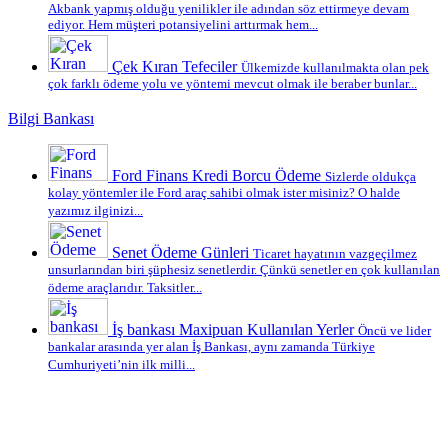
Akbank yapmış olduğu yenilikler ile adından söz ettirmeye devam
ediyor. Hem müşteri potansiyelini arttırmak hem...
Çek Kıran Tefeciler
Ülkemizde kullanılmakta olan pek
çok farklı ödeme yolu ve yöntemi mevcut olmak ile beraber bunlar...
Bilgi Bankası
Ford Finans Kredi Borcu Ödeme
Sizlerde oldukça
kolay yöntemler ile Ford araç sahibi olmak ister misiniz? O halde
yazımız ilginizi...
Senet Ödeme Günleri
Ticaret hayatının vazgeçilmez
unsurlarından biri şüphesiz senetlerdir. Çünkü senetler en çok kullanılan
ödeme araçlarıdır. Taksitler...
İş bankası Maxipuan Kullanılan Yerler
Öncü ve lider
bankalar arasında yer alan İş Bankası, aynı zamanda Türkiye
Cumhuriyeti’nin ilk milli...