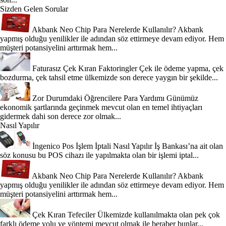
Sizden Gelen Sorular
Akbank Neo Chip Para Nerelerde Kullanılır?
Akbank
yapmış olduğu yenilikler ile adından söz ettirmeye devam ediyor. Hem
müşteri potansiyelini arttırmak hem...
Faturasız Çek Kıran Faktoringler
Çek ile ödeme yapma, çek
bozdurma, çek tahsil etme ülkemizde son derece yaygın bir şekilde...
Zor Durumdaki Öğrencilere Para Yardımı
Günümüz
ekonomik şartlarında geçinmek mevcut olan en temel ihtiyaçları
gidermek dahi son derece zor olmak...
Nasıl Yapılır
İngenico Pos İşlem İptali Nasıl Yapılır
İş Bankası’na ait olan
söz konusu bu POS cihazı ile yapılmakta olan bir işlemi iptal...
Akbank Neo Chip Para Nerelerde Kullanılır?
Akbank
yapmış olduğu yenilikler ile adından söz ettirmeye devam ediyor. Hem
müşteri potansiyelini arttırmak hem...
Çek Kıran Tefeciler
Ülkemizde kullanılmakta olan pek çok
farklı ödeme yolu ve yöntemi mevcut olmak ile beraber bunlar...