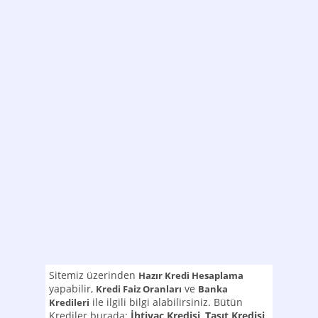
Sitemiz üzerinden
Hazır Kredi Hesaplama
yapabilir,
ve
Kredi Faiz Oranları
Banka
ile ilgili bilgi alabilirsiniz. Bütün
Kredileri
Krediler burada:
İhtiyaç Kredisi
,
Taşıt Kredisi
,