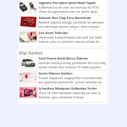
İngenico Pos İşlem İptali Nasıl Yapılır
İş Bankası’na ait olan söz konusu bu POS
cihazı ile yapılmakta olan bir işlemi iptal...
Akbank Neo Chip Para Nerelerde
Kullanılır?
Akbank yapmış olduğu yenilikler ile adından
söz ettirmeye devam ediyor. Hem müşteri
potansiyelini arttırmak hem...
Çek Kıran Tefeciler
Ülkemizde kullanılmakta olan pek çok farklı
ödeme yolu ve yöntemi mevcut olmak ile
beraber bunlar...
Bilgi Bankası
Ford Finans Kredi Borcu Ödeme
Sizlerde oldukça kolay yöntemler ile Ford araç
sahibi olmak ister misiniz? O halde yazımız
ilginizi...
Senet Ödeme Günleri
Ticaret hayatının vazgeçilmez unsurlarından
biri şüphesiz senetlerdir. Çünkü senetler en
çok kullanılan ödeme araçlarıdır. Taksitler...
İş bankası Maxipuan Kullanılan Yerler
Öncü ve lider bankalar arasında yer alan İş
Bankası, aynı zamanda Türkiye
Cumhuriyeti’nin ilk milli...