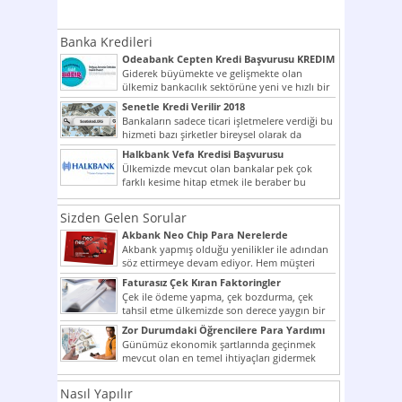
Banka Kredileri
Odeabank Cepten Kredi Başvurusu KREDIM
8444
Giderek büyümekte ve gelişmekte olan
ülkemiz bankacılık sektörüne yeni ve hızlı bir
giriş yapmış olan...
Senetle Kredi Verilir 2018
Bankaların sadece ticari işletmelere verdiği bu
hizmeti bazı şirketler bireysel olarak da
vermektedir. Senetle kredi...
Halkbank Vefa Kredisi Başvurusu
Ülkemizde mevcut olan bankalar pek çok
farklı kesime hitap etmek ile beraber bu
noktada son...
Sizden Gelen Sorular
Akbank Neo Chip Para Nerelerde
Kullanılır?
Akbank yapmış olduğu yenilikler ile adından
söz ettirmeye devam ediyor. Hem müşteri
potansiyelini arttırmak hem...
Faturasız Çek Kıran Faktoringler
Çek ile ödeme yapma, çek bozdurma, çek
tahsil etme ülkemizde son derece yaygın bir
şekilde...
Zor Durumdaki Öğrencilere Para Yardımı
Günümüz ekonomik şartlarında geçinmek
mevcut olan en temel ihtiyaçları gidermek
dahi son derece zor olmak...
Nasıl Yapılır