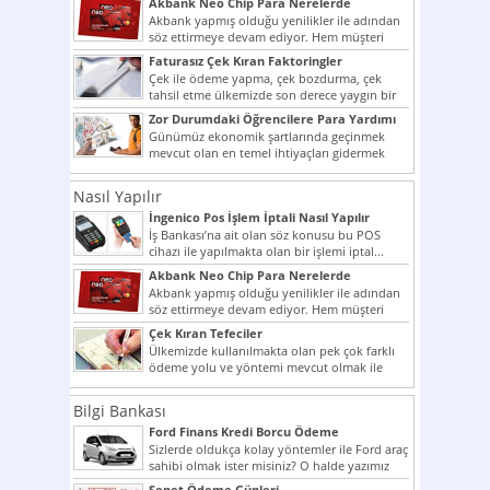
Akbank Neo Chip Para Nerelerde
Kullanılır?
Akbank yapmış olduğu yenilikler ile adından
söz ettirmeye devam ediyor. Hem müşteri
potansiyelini arttırmak hem...
Faturasız Çek Kıran Faktoringler
Çek ile ödeme yapma, çek bozdurma, çek
tahsil etme ülkemizde son derece yaygın bir
şekilde...
Zor Durumdaki Öğrencilere Para Yardımı
Günümüz ekonomik şartlarında geçinmek
mevcut olan en temel ihtiyaçları gidermek
dahi son derece zor olmak...
Nasıl Yapılır
İngenico Pos İşlem İptali Nasıl Yapılır
İş Bankası’na ait olan söz konusu bu POS
cihazı ile yapılmakta olan bir işlemi iptal...
Akbank Neo Chip Para Nerelerde
Kullanılır?
Akbank yapmış olduğu yenilikler ile adından
söz ettirmeye devam ediyor. Hem müşteri
potansiyelini arttırmak hem...
Çek Kıran Tefeciler
Ülkemizde kullanılmakta olan pek çok farklı
ödeme yolu ve yöntemi mevcut olmak ile
beraber bunlar...
Bilgi Bankası
Ford Finans Kredi Borcu Ödeme
Sizlerde oldukça kolay yöntemler ile Ford araç
sahibi olmak ister misiniz? O halde yazımız
ilginizi...
Senet Ödeme Günleri