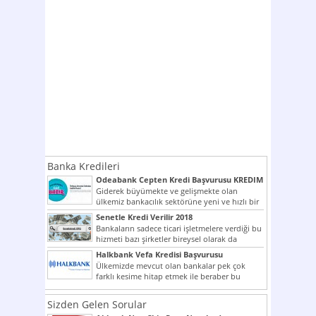
Banka Kredileri
Odeabank Cepten Kredi Başvurusu KREDIM
8444
Giderek büyümekte ve gelişmekte olan
ülkemiz bankacılık sektörüne yeni ve hızlı bir
giriş yapmış olan...
Senetle Kredi Verilir 2018
Bankaların sadece ticari işletmelere verdiği bu
hizmeti bazı şirketler bireysel olarak da
vermektedir. Senetle kredi...
Halkbank Vefa Kredisi Başvurusu
Ülkemizde mevcut olan bankalar pek çok
farklı kesime hitap etmek ile beraber bu
noktada son...
Sizden Gelen Sorular