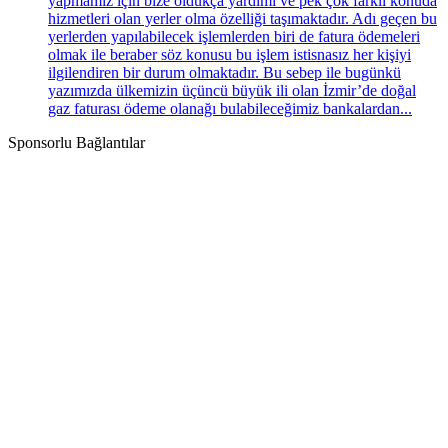
yapmamız için bize oldukça yardımı ve pek çok farklı konuda
hizmetleri olan yerler olma özelliği taşımaktadır. Adı geçen bu
yerlerden yapılabilecek işlemlerden biri de fatura ödemeleri
olmak ile beraber söz konusu bu işlem istisnasız her kişiyi
ilgilendiren bir durum olmaktadır. Bu sebep ile bugünkü
yazımızda ülkemizin üçüncü büyük ili olan İzmir’de doğal
gaz faturası ödeme olanağı bulabileceğimiz bankalardan...
Sponsorlu Bağlantılar