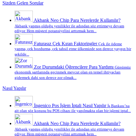
Sizden Gelen Sorular
Akbank Neo Chip Para Nerelerde Kullanılır?
Akbank yapmış olduğu yenilikler ile adından söz ettirmeye devam
ediyor. Hem müşteri potansiyelini arttırmak hem...
Faturasız Çek Kıran Faktoringler
Çek ile ödeme
yapma, çek bozdurma, çek tahsil etme ülkemizde son derece yaygın bir
şekilde...
Zor Durumdaki Öğrencilere Para Yardımı
Günümüz
ekonomik şartlarında geçinmek mevcut olan en temel ihtiyaçları
gidermek dahi son derece zor olmak...
Nasıl Yapılır
İngenico Pos İşlem İptali Nasıl Yapılır
İş Bankası’na
ait olan söz konusu bu POS cihazı ile yapılmakta olan bir işlemi iptal...
Akbank Neo Chip Para Nerelerde Kullanılır?
Akbank yapmış olduğu yenilikler ile adından söz ettirmeye devam
ediyor. Hem müşteri potansiyelini arttırmak hem...