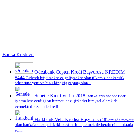
Banka Kredileri
Odeabank Cepten Kredi Başvurusu KREDIM
8444
Giderek büyümekte ve gelişmekte olan ülkemiz bankacılık
sektörüne yeni ve hızlı bir giriş yapmış olan...
Senetle Kredi Verilir 2018
Bankaların sadece ticari
işletmelere verdiği bu hizmeti bazı şirketler bireysel olarak da
vermektedir. Senetle kredi...
Halkbank Vefa Kredisi Başvurusu
Ülkemizde mevcut
olan bankalar pek çok farklı kesime hitap etmek ile beraber bu noktada
son...