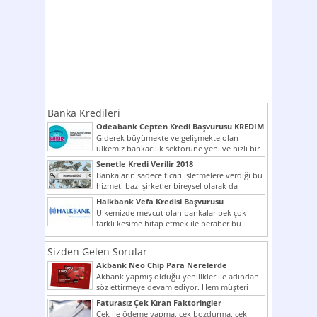
Banka Kredileri
Odeabank Cepten Kredi Başvurusu KREDIM
8444
Giderek büyümekte ve gelişmekte olan
ülkemiz bankacılık sektörüne yeni ve hızlı bir
giriş yapmış olan...
Senetle Kredi Verilir 2018
Bankaların sadece ticari işletmelere verdiği bu
hizmeti bazı şirketler bireysel olarak da
vermektedir. Senetle kredi...
Halkbank Vefa Kredisi Başvurusu
Ülkemizde mevcut olan bankalar pek çok
farklı kesime hitap etmek ile beraber bu
noktada son...
Sizden Gelen Sorular
Akbank Neo Chip Para Nerelerde
Kullanılır?
Akbank yapmış olduğu yenilikler ile adından
söz ettirmeye devam ediyor. Hem müşteri
potansiyelini arttırmak hem...
Faturasız Çek Kıran Faktoringler
Çek ile ödeme yapma, çek bozdurma, çek