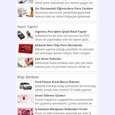
tahsil etme ülkemizde son derece yaygın bir
şekilde...
Zor Durumdaki Öğrencilere Para Yardımı
Günümüz ekonomik şartlarında geçinmek
mevcut olan en temel ihtiyaçları gidermek
dahi son derece zor olmak...
Nasıl Yapılır
İngenico Pos İşlem İptali Nasıl Yapılır
İş Bankası’na ait olan söz konusu bu POS
cihazı ile yapılmakta olan bir işlemi iptal...
Akbank Neo Chip Para Nerelerde
Kullanılır?
Akbank yapmış olduğu yenilikler ile adından
söz ettirmeye devam ediyor. Hem müşteri
potansiyelini arttırmak hem...
Çek Kıran Tefeciler
Ülkemizde kullanılmakta olan pek çok farklı
ödeme yolu ve yöntemi mevcut olmak ile
beraber bunlar...
Bilgi Bankası
Ford Finans Kredi Borcu Ödeme
Sizlerde oldukça kolay yöntemler ile Ford araç
sahibi olmak ister misiniz? O halde yazımız
ilginizi...
Senet Ödeme Günleri
Ticaret hayatının vazgeçilmez unsurlarından
biri şüphesiz senetlerdir. Çünkü senetler en
çok kullanılan ödeme araçlarıdır. Taksitler...
İş bankası Maxipuan Kullanılan Yerler
Öncü ve lider bankalar arasında yer alan İş