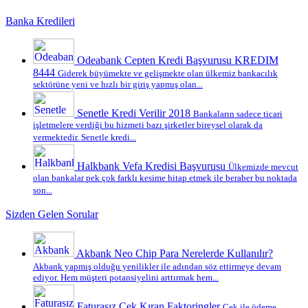
Banka Kredileri
Odeabank Cepten Kredi Başvurusu KREDIM
8444
Giderek büyümekte ve gelişmekte olan ülkemiz bankacılık
sektörüne yeni ve hızlı bir giriş yapmış olan...
Senetle Kredi Verilir 2018
Bankaların sadece ticari
işletmelere verdiği bu hizmeti bazı şirketler bireysel olarak da
vermektedir. Senetle kredi...
Halkbank Vefa Kredisi Başvurusu
Ülkemizde mevcut
olan bankalar pek çok farklı kesime hitap etmek ile beraber bu noktada
son...
Sizden Gelen Sorular
Akbank Neo Chip Para Nerelerde Kullanılır?
Akbank yapmış olduğu yenilikler ile adından söz ettirmeye devam
ediyor. Hem müşteri potansiyelini arttırmak hem...
Faturasız Çek Kıran Faktoringler
Çek ile ödeme