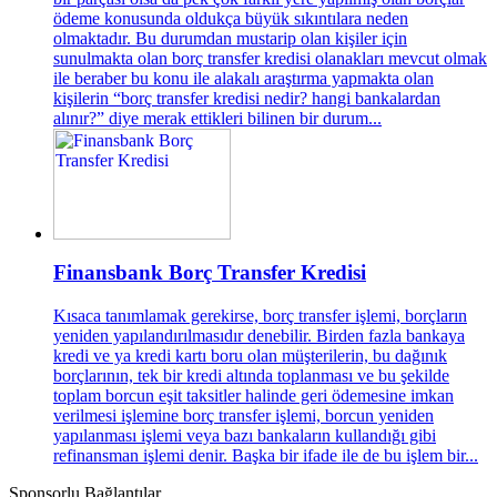
ödeme konusunda oldukça büyük sıkıntılara neden
olmaktadır. Bu durumdan mustarip olan kişiler için
sunulmakta olan borç transfer kredisi olanakları mevcut olmak
ile beraber bu konu ile alakalı araştırma yapmakta olan
kişilerin “borç transfer kredisi nedir? hangi bankalardan
alınır?” diye merak ettikleri bilinen bir durum...
Finansbank Borç Transfer Kredisi
Kısaca tanımlamak gerekirse, borç transfer işlemi, borçların
yeniden yapılandırılmasıdır denebilir. Birden fazla bankaya
kredi ve ya kredi kartı boru olan müşterilerin, bu dağınık
borçlarının, tek bir kredi altında toplanması ve bu şekilde
toplam borcun eşit taksitler halinde geri ödemesine imkan
verilmesi işlemine borç transfer işlemi, borcun yeniden
yapılanması işlemi veya bazı bankaların kullandığı gibi
refinansman işlemi denir. Başka bir ifade ile de bu işlem bir...
Sponsorlu Bağlantılar