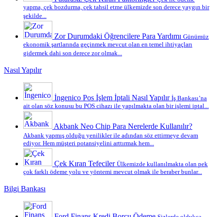
yapma, çek bozdurma, çek tahsil etme ülkemizde son derece yaygın bir
şekilde...
Zor Durumdaki Öğrencilere Para Yardımı
Günümüz
ekonomik şartlarında geçinmek mevcut olan en temel ihtiyaçları
gidermek dahi son derece zor olmak...
Nasıl Yapılır
İngenico Pos İşlem İptali Nasıl Yapılır
İş Bankası’na
ait olan söz konusu bu POS cihazı ile yapılmakta olan bir işlemi iptal...
Akbank Neo Chip Para Nerelerde Kullanılır?
Akbank yapmış olduğu yenilikler ile adından söz ettirmeye devam
ediyor. Hem müşteri potansiyelini arttırmak hem...
Çek Kıran Tefeciler
Ülkemizde kullanılmakta olan pek
çok farklı ödeme yolu ve yöntemi mevcut olmak ile beraber bunlar...
Bilgi Bankası
Ford Finans Kredi Borcu Ödeme
Sizlerde oldukça