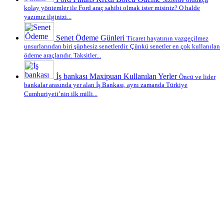
kolay yöntemler ile Ford araç sahibi olmak ister misiniz? O halde
yazımız ilginizi...
Senet Ödeme Günleri
Ticaret hayatının vazgeçilmez
unsurlarından biri şüphesiz senetlerdir. Çünkü senetler en çok kullanılan
ödeme araçlarıdır. Taksitler...
İş bankası Maxipuan Kullanılan Yerler
Öncü ve lider
bankalar arasında yer alan İş Bankası, aynı zamanda Türkiye
Cumhuriyeti’nin ilk milli...