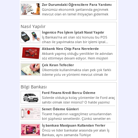
şekilde...
Zor Durumdaki Öğrencilere Para Yardımı
Günümüz ekonomik şartlarında geçinmek
mevcut olan en temel ihtiyaçları gidermek
dahi son derece zor olmak...
Nasıl Yapılır
İngenico Pos İşlem İptali Nasıl Yapılır
İş Bankası’na ait olan söz konusu bu POS
cihazı ile yapılmakta olan bir işlemi iptal...
Akbank Neo Chip Para Nerelerde
Kullanılır?
Akbank yapmış olduğu yenilikler ile adından
söz ettirmeye devam ediyor. Hem müşteri
potansiyelini arttırmak hem...
Çek Kıran Tefeciler
Ülkemizde kullanılmakta olan pek çok farklı
ödeme yolu ve yöntemi mevcut olmak ile
beraber bunlar...
Bilgi Bankası
Ford Finans Kredi Borcu Ödeme
Sizlerde oldukça kolay yöntemler ile Ford araç
sahibi olmak ister misiniz? O halde yazımız
ilginizi...
Senet Ödeme Günleri
Ticaret hayatının vazgeçilmez unsurlarından
biri şüphesiz senetlerdir. Çünkü senetler en
çok kullanılan ödeme araçlarıdır. Taksitler...
İş bankası Maxipuan Kullanılan Yerler
Öncü ve lider bankalar arasında yer alan İş
Bankası, aynı zamanda Türkiye