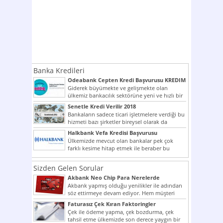
Banka Kredileri
Odeabank Cepten Kredi Başvurusu KREDIM
8444
Giderek büyümekte ve gelişmekte olan
ülkemiz bankacılık sektörüne yeni ve hızlı bir
giriş yapmış olan...
Senetle Kredi Verilir 2018
Bankaların sadece ticari işletmelere verdiği bu
hizmeti bazı şirketler bireysel olarak da
vermektedir. Senetle kredi...
Halkbank Vefa Kredisi Başvurusu
Ülkemizde mevcut olan bankalar pek çok
farklı kesime hitap etmek ile beraber bu
noktada son...
Sizden Gelen Sorular
Akbank Neo Chip Para Nerelerde
Kullanılır?
Akbank yapmış olduğu yenilikler ile adından
söz ettirmeye devam ediyor. Hem müşteri
potansiyelini arttırmak hem...
Faturasız Çek Kıran Faktoringler
Çek ile ödeme yapma, çek bozdurma, çek
tahsil etme ülkemizde son derece yaygın bir