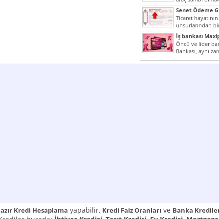
yazımız ilginizi...
Senet Ödeme Gü
Ticaret hayatının
unsurlarından bir
Çünkü senetler e
İş bankası Maxi
araçlarıdır. Taksitl
Öncü ve lider ban
Bankası, aynı za
Cumhuriyeti’nin il
yapabilir,
ve
azır Kredi Hesaplama
Kredi Faiz Oranları
Banka Kredile