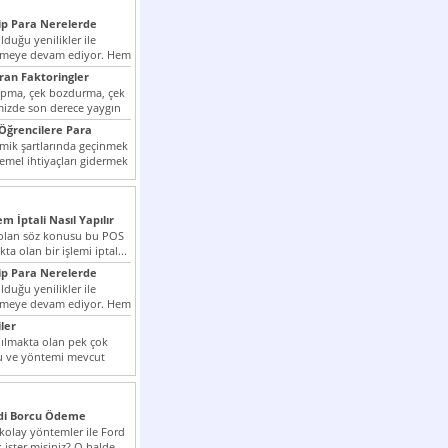
p Para Nerelerde
duğu yenilikler ile
irmeye devam ediyor. Hem
lini arttırmak hem...
ıran Faktoringler
apma, çek bozdurma, çek
mizde son derece yaygın
Öğrencilere Para
k şartlarında geçinmek
emel ihtiyaçları gidermek
zor olmak...
em İptali Nasıl Yapılır
t olan söz konusu bu POS
kta olan bir işlemi iptal...
p Para Nerelerde
duğu yenilikler ile
irmeye devam ediyor. Hem
lini arttırmak hem...
ler
ılmakta olan pek çok
lu ve yöntemi mevcut
 bunlar...
edi Borcu Ödeme
 kolay yöntemler ile Ford
 ister misiniz? O halde