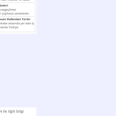
nleri
 vazgeçilmez
i şüphesiz senetlerdir.
n çok kullanılan ödeme
puan Kullanılan Yerler
er...
kalar arasında yer alan İş
manda Türkiye
k milli...
ile ilgili bilgi
ri