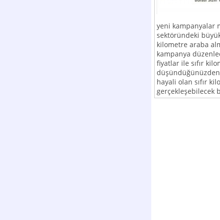
yeni kampanyalar m
sektöründeki büyük 
kilometre araba al
kampanya düzenled
fiyatlar ile sıfır k
düşündüğünüzden d
hayali olan sıfır k
gerçekleşebilecek b