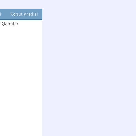
i
Konut Kredisi
ğlantılar