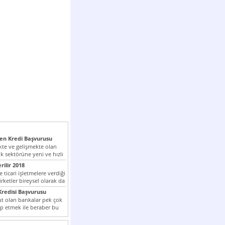
n Kredi Başvurusu
te ve gelişmekte olan
k sektörüne yeni ve hızlı
lan...
rilir 2018
 ticari işletmelere verdiği
irketler bireysel olarak da
tle kredi...
redisi Başvurusu
t olan bankalar pek çok
ap etmek ile beraber bu