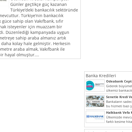
Günler geçtikçe güç kazanan
Türkiye’deki bankacılık sektöründe
evcuttur. Türkiye’nin bankacılık
güce sahip olan Vakıfbank, sıfır
mak isteyenler için muazzam bir
i. Düzenlediği kampanyada uygun
ilometreye sahip araba almanız artık
aha kolay hale gelmiştir. Herkesin
ilometre araba almak, Vakıfbank ile
ir hayal olmuştur....
Banka Kredileri
Odeabank Cepte
KREDIM 8444
Giderek büyümek
ülkemiz bankacılı
bir giriş yapmış o
Senetle Kredi Ve
Bankaların sadece
bu hizmeti bazı ş
vermektedir. Sene
Halkbank Vefa K
Ülkemizde mevcu
farklı kesime hit
noktada son...