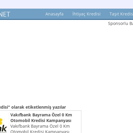
Anasayfa
İhtiyaç Kredisi
Taşıt Kredis
Sponsorlu Ba
edisi"
olarak etiketlenmiş yazılar
Vakıfbank Bayrama Özel 0 Km
Otomobil Kredisi Kampanyası
Vakıfbank Bayrama Özel 0 Km
Otomobil Kredisi Kampanyası