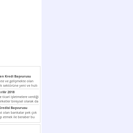
n Kredi Başvurusu
te ve gelişmekte olan
k sektörüne yeni ve hızlı
lan...
rilir 2018
 ticari işletmelere verdiği
irketler bireysel olarak da
tle kredi...
redisi Başvurusu
t olan bankalar pek çok
ap etmek ile beraber bu