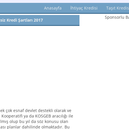
Anasayfa
İhtiyaç Kredisi
Taşıt Kredis
Sponsorlu Ba
siz Kredi Şartları 2017
pek çok esnaf devlet destekli olarak ve
 Kooperatifi ya da KOSGEB aracılığı ile
 almış olup bu yıl da söz konusu olan
ası planlar dahilinde olmaktadır. Bu