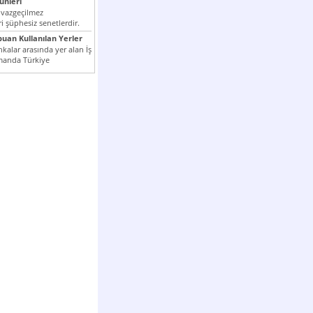
nleri
 vazgeçilmez
i şüphesiz senetlerdir.
n çok kullanılan ödeme
puan Kullanılan Yerler
er...
kalar arasında yer alan İş
manda Türkiye
k milli...