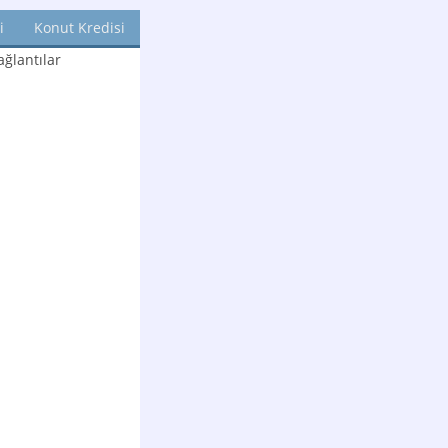
i
Konut Kredisi
ğlantılar