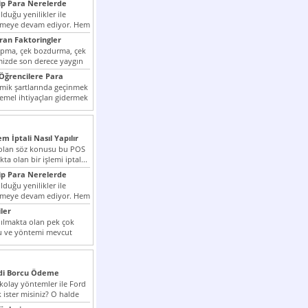
p Para Nerelerde
duğu yenilikler ile
irmeye devam ediyor. Hem
lini arttırmak hem...
ıran Faktoringler
apma, çek bozdurma, çek
mizde son derece yaygın
Öğrencilere Para
k şartlarında geçinmek
emel ihtiyaçları gidermek
zor olmak...
em İptali Nasıl Yapılır
t olan söz konusu bu POS
kta olan bir işlemi iptal...
p Para Nerelerde
duğu yenilikler ile
irmeye devam ediyor. Hem
lini arttırmak hem...
ler
ılmakta olan pek çok
lu ve yöntemi mevcut
 bunlar...
edi Borcu Ödeme
 kolay yöntemler ile Ford
 ister misiniz? O halde