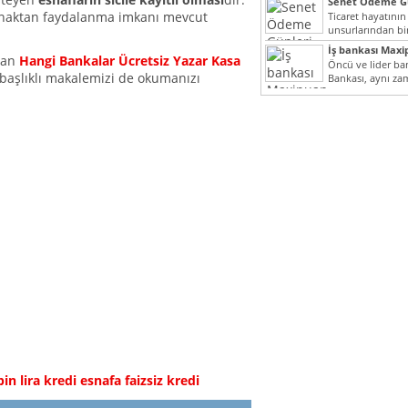
Senet Ödeme Gü
anaktan faydalanma imkanı mevcut
Ticaret hayatının
unsurlarından bir
Çünkü senetler e
İş bankası Maxi
araçlarıdır. Taksitl
olan
Hangi Bankalar Ücretsiz Yazar Kasa
Öncü ve lider ban
başlıklı makalemizi de okumanızı
Bankası, aynı za
Cumhuriyeti’nin il
in lira kredi
esnafa faizsiz kredi