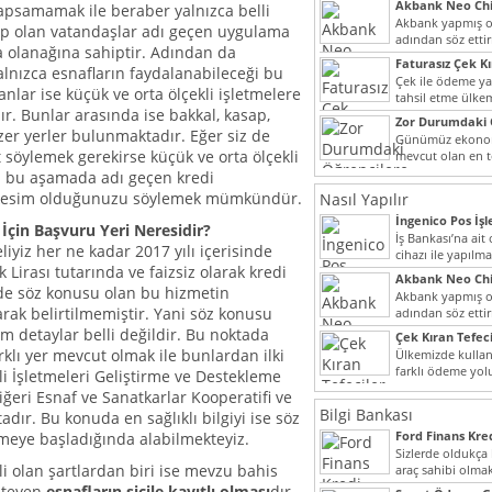
Akbank Neo Chi
apsamamak ile beraber yalnızca belli
Kullanılır?
Akbank yapmış ol
hip olan vatandaşlar adı geçen uygulama
adından söz ett
a olanağına sahiptir. Adından da
müşteri potansiye
Faturasız Çek K
alnızca esnafların faydalanabileceği bu
Çek ile ödeme y
anlar ise küçük ve orta ölçekli işletmelere
tahsil etme ülke
ır. Bunlar arasında ise bakkal, kasap,
bir şekilde...
Zor Durumdaki 
r yerler bulunmaktadır. Eğer siz de
Yardımı
Günümüz ekonomi
söylemek gerekirse küçük ve orta ölçekli
mevcut olan en t
dahi son derece 
iz bu aşamada adı geçen kredi
 kesim olduğunuzu söylemek mümkündür.
Nasıl Yapılır
İngenico Pos İşl
 İçin Başvuru Yeri Neresidir?
İş Bankası’na ai
iyiz her ne kadar 2017 yılı içerisinde
cihazı ile yapılma
 Lirası tutarında ve faizsiz olarak kredi
Akbank Neo Chi
e de söz konusu olan bu hizmetin
Kullanılır?
Akbank yapmış ol
larak belirtilmemiştir. Yani söz konusu
adından söz ett
müşteri potansiye
m detaylar belli değildir. Bu noktada
Çek Kıran Tefeci
rklı yer mevcut olmak ile bunlardan ilki
Ülkemizde kullan
farklı ödeme yo
i İşletmeleri Geliştirme ve Destekleme
olmak ile beraber
diğeri Esnaf ve Sanatkarlar Kooperatifi ve
Bilgi Bankası
dır. Bu konuda en sağlıklı bilgiyi ise söz
Ford Finans Kr
meye başladığında alabilmekteyiz.
Sizlerde oldukça
 olan şartlardan biri ise mevzu bahis
araç sahibi olmak
yazımız ilginizi...
isteyen
esnafların sicile kayıtlı olması
dır.