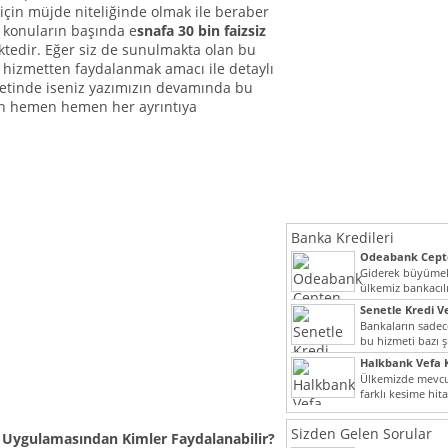
için müjde niteliğinde olmak ile beraber
 konuların başında e
snafa 30 bin faizsiz
tedir. Eğer siz de sunulmakta olan bu
ı hizmetten faydalanmak amacı ile detaylı
iyetinde iseniz yazımızın devamında bu
n hemen hemen her ayrıntıya
Banka Kredileri
Odeabank Cepte
KREDIM 8444
Giderek büyümek
ülkemiz bankacılı
bir giriş yapmış o
Senetle Kredi Ve
Bankaların sadece
bu hizmeti bazı ş
vermektedir. Sene
Halkbank Vefa K
Ülkemizde mevcu
farklı kesime hit
noktada son...
Sizden Gelen Sorular
i Uygulamasından Kimler Faydalanabilir?