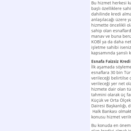
Bu hizmet herkesi k
başlı özelliklere sa
dahilinde kredi alm
anlaşılacağı üzere y
hizmette öncelikli ol
sahip olan esnaflard
manav ve buna benze
KOBİ ya da daha net 
işletme sahibi isen
kapsamında şanslı
Esnafa Faizsiz Kredi
İlk aşamada söylemel
esnaflara 30 bin Türk
verileceği belirtils
verileceği yer net o
hizmete dair olan tü
tahmini olarak üç fa
Küçük ve Orta Ölçekl
Dairesi Başkanlığı, 
Halk Bankası olmakta
konusu hizmet veril
Bu konuda en önemli
olan krediyi almak 