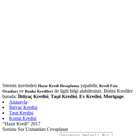
Sitemiz üzerinden
yapabilir,
Hazır Kredi Hesaplama
Kredi Faiz
ve
ile ilgili bilgi alabilirsiniz. Bütün Krediler
Oranları
Banka Kredileri
burada:
İhtiyaç Kredisi
,
Taşıt Kredisi
,
Ev Kredisi
,
Mortgage
.
Anasayfa
İhtiyaç Kredisi
Taşıt Kredisi
Konut Kredisi
"Hazır Kredi" 2017
Sorunu Sor Uzmanları Cevaplasın