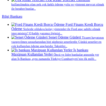
Ülkemizde
kullanılmakta olan pek çok farklı ödeme yolu ve yöntemi mevcut olmak
ile beraber bunlar...
Bilgi Bankası
Ford Finans Kredi Borcu
Ödeme
Sizlerde oldukça kolay yöntemler ile Ford araç sahibi olmak
ister misiniz? O halde yazımız ilginizi...
Senet Ödeme Günleri
Ticaret hayatının
vazgeçilmez unsurlarından biri şüphesiz senetlerdir. Çünkü senetler en
çok kullanılan ödeme araçlarıdır. Taksitler...
İş bankası
Maxipuan Kullanılan Yerler
Öncü ve lider bankalar arasında yer
alan İş Bankası, aynı zamanda Türkiye Cumhuriyeti’nin ilk milli...