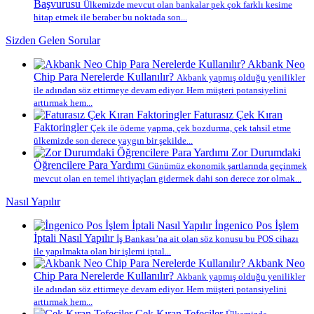
Başvurusu
Ülkemizde mevcut olan bankalar pek çok farklı kesime
hitap etmek ile beraber bu noktada son...
Sizden Gelen Sorular
Akbank Neo
Chip Para Nerelerde Kullanılır?
Akbank yapmış olduğu yenilikler
ile adından söz ettirmeye devam ediyor. Hem müşteri potansiyelini
arttırmak hem...
Faturasız Çek Kıran
Faktoringler
Çek ile ödeme yapma, çek bozdurma, çek tahsil etme
ülkemizde son derece yaygın bir şekilde...
Zor Durumdaki
Öğrencilere Para Yardımı
Günümüz ekonomik şartlarında geçinmek
mevcut olan en temel ihtiyaçları gidermek dahi son derece zor olmak...
Nasıl Yapılır
İngenico Pos İşlem
İptali Nasıl Yapılır
İş Bankası’na ait olan söz konusu bu POS cihazı
ile yapılmakta olan bir işlemi iptal...
Akbank Neo
Chip Para Nerelerde Kullanılır?
Akbank yapmış olduğu yenilikler
ile adından söz ettirmeye devam ediyor. Hem müşteri potansiyelini
arttırmak hem...
Çek Kıran Tefeciler