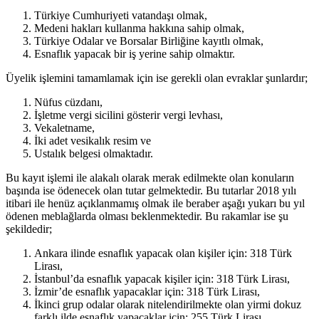
Türkiye Cumhuriyeti vatandaşı olmak,
Medeni hakları kullanma hakkına sahip olmak,
Türkiye Odalar ve Borsalar Birliğine kayıtlı olmak,
Esnaflık yapacak bir iş yerine sahip olmaktır.
Üyelik işlemini tamamlamak için ise gerekli olan evraklar şunlardır;
Nüfus cüzdanı,
İşletme vergi sicilini gösterir vergi levhası,
Vekaletname,
İki adet vesikalık resim ve
Ustalık belgesi olmaktadır.
Bu kayıt işlemi ile alakalı olarak merak edilmekte olan konuların
başında ise ödenecek olan tutar gelmektedir. Bu tutarlar 2018 yılı
itibari ile henüz açıklanmamış olmak ile beraber aşağı yukarı bu yıl
ödenen meblağlarda olması beklenmektedir. Bu rakamlar ise şu
şekildedir;
Ankara ilinde esnaflık yapacak olan kişiler için: 318 Türk
Lirası,
İstanbul’da esnaflık yapacak kişiler için: 318 Türk Lirası,
İzmir’de esnaflık yapacaklar için: 318 Türk Lirası,
İkinci grup odalar olarak nitelendirilmekte olan yirmi dokuz
farklı ilde esnaflık yapacaklar için: 255 Türk Lirası,