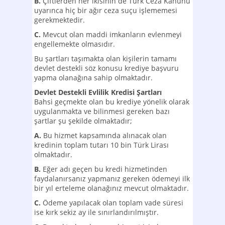
B.
Çiftlerden her ikisinin de Türk Ceza Kanunu
uyarınca hiç bir ağır ceza suçu işlememesi
gerekmektedir.
C.
Mevcut olan maddi imkanların evlenmeyi
engellemekte olmasıdır.
Bu şartları taşımakta olan kişilerin tamamı
devlet destekli söz konusu krediye başvuru
yapma olanağına sahip olmaktadır.
Devlet Destekli Evlilik Kredisi Şartları
Bahsi geçmekte olan bu krediye yönelik olarak
uygulanmakta ve bilinmesi gereken bazı
şartlar şu şekilde olmaktadır;
A.
Bu hizmet kapsamında alınacak olan
kredinin toplam tutarı 10 bin Türk Lirası
olmaktadır.
B.
Eğer adı geçen bu kredi hizmetinden
faydalanırsanız yapmanız gereken ödemeyi ilk
bir yıl erteleme olanağınız mevcut olmaktadır.
C.
Ödeme yapılacak olan toplam vade süresi
ise kırk sekiz ay ile sınırlandırılmıştır.