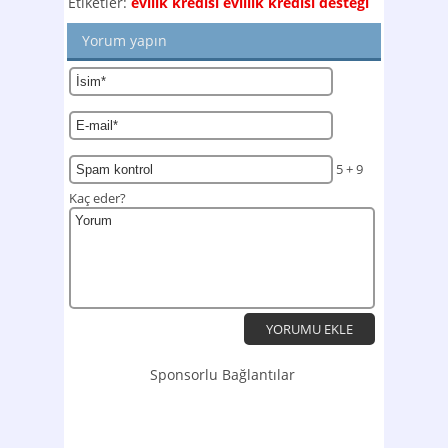
Etiketler:
evilik kredisi
evlilik kredisi desteği
Yorum yapın
5 + 9
Kaç eder?
Sponsorlu Bağlantılar