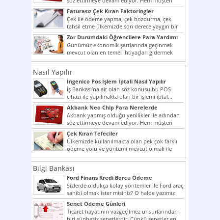
söz ettirmeye devam ediyor. Hem müşteri
potansiyelini arttırmak hem...
Faturasız Çek Kıran Faktoringler
Çek ile ödeme yapma, çek bozdurma, çek
tahsil etme ülkemizde son derece yaygın bir
şekilde...
Zor Durumdaki Öğrencilere Para Yardımı
Günümüz ekonomik şartlarında geçinmek
mevcut olan en temel ihtiyaçları gidermek
dahi son derece zor olmak...
Nasıl Yapılır
İngenico Pos İşlem İptali Nasıl Yapılır
İş Bankası’na ait olan söz konusu bu POS
cihazı ile yapılmakta olan bir işlemi iptal...
Akbank Neo Chip Para Nerelerde
Kullanılır?
Akbank yapmış olduğu yenilikler ile adından
söz ettirmeye devam ediyor. Hem müşteri
potansiyelini arttırmak hem...
Çek Kıran Tefeciler
Ülkemizde kullanılmakta olan pek çok farklı
ödeme yolu ve yöntemi mevcut olmak ile
beraber bunlar...
Bilgi Bankası
Ford Finans Kredi Borcu Ödeme
Sizlerde oldukça kolay yöntemler ile Ford araç
sahibi olmak ister misiniz? O halde yazımız
ilginizi...
Senet Ödeme Günleri
Ticaret hayatının vazgeçilmez unsurlarından
biri şüphesiz senetlerdir. Çünkü senetler en