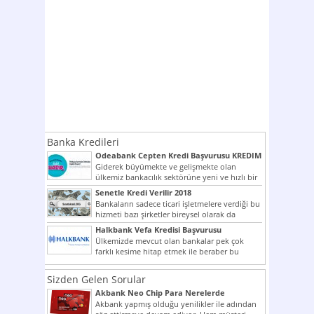
Banka Kredileri
Odeabank Cepten Kredi Başvurusu KREDIM
8444
Giderek büyümekte ve gelişmekte olan
ülkemiz bankacılık sektörüne yeni ve hızlı bir
giriş yapmış olan...
Senetle Kredi Verilir 2018
Bankaların sadece ticari işletmelere verdiği bu
hizmeti bazı şirketler bireysel olarak da
vermektedir. Senetle kredi...
Halkbank Vefa Kredisi Başvurusu
Ülkemizde mevcut olan bankalar pek çok
farklı kesime hitap etmek ile beraber bu
noktada son...
Sizden Gelen Sorular
Akbank Neo Chip Para Nerelerde
Kullanılır?
Akbank yapmış olduğu yenilikler ile adından