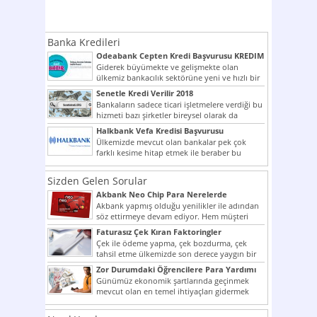
Banka Kredileri
Odeabank Cepten Kredi Başvurusu KREDIM
8444
Giderek büyümekte ve gelişmekte olan
ülkemiz bankacılık sektörüne yeni ve hızlı bir
giriş yapmış olan...
Senetle Kredi Verilir 2018
Bankaların sadece ticari işletmelere verdiği bu
hizmeti bazı şirketler bireysel olarak da
vermektedir. Senetle kredi...
Halkbank Vefa Kredisi Başvurusu
Ülkemizde mevcut olan bankalar pek çok
farklı kesime hitap etmek ile beraber bu
noktada son...
Sizden Gelen Sorular
Akbank Neo Chip Para Nerelerde
Kullanılır?
Akbank yapmış olduğu yenilikler ile adından
söz ettirmeye devam ediyor. Hem müşteri
potansiyelini arttırmak hem...
Faturasız Çek Kıran Faktoringler
Çek ile ödeme yapma, çek bozdurma, çek
tahsil etme ülkemizde son derece yaygın bir
şekilde...
Zor Durumdaki Öğrencilere Para Yardımı
Günümüz ekonomik şartlarında geçinmek
mevcut olan en temel ihtiyaçları gidermek
dahi son derece zor olmak...