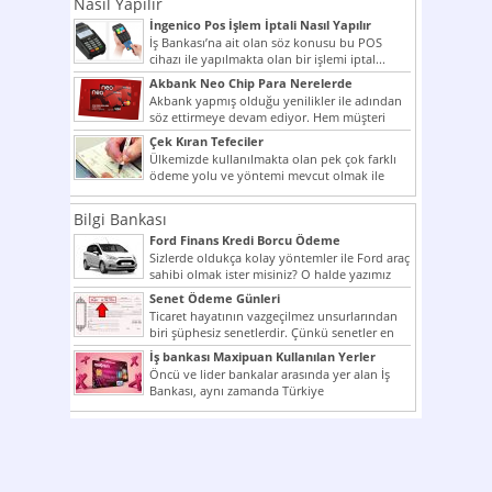
Nasıl Yapılır
İngenico Pos İşlem İptali Nasıl Yapılır
İş Bankası’na ait olan söz konusu bu POS
cihazı ile yapılmakta olan bir işlemi iptal...
Akbank Neo Chip Para Nerelerde
Kullanılır?
Akbank yapmış olduğu yenilikler ile adından
söz ettirmeye devam ediyor. Hem müşteri
potansiyelini arttırmak hem...
Çek Kıran Tefeciler
Ülkemizde kullanılmakta olan pek çok farklı
ödeme yolu ve yöntemi mevcut olmak ile
beraber bunlar...
Bilgi Bankası
Ford Finans Kredi Borcu Ödeme
Sizlerde oldukça kolay yöntemler ile Ford araç
sahibi olmak ister misiniz? O halde yazımız
ilginizi...
Senet Ödeme Günleri
Ticaret hayatının vazgeçilmez unsurlarından
biri şüphesiz senetlerdir. Çünkü senetler en
çok kullanılan ödeme araçlarıdır. Taksitler...
İş bankası Maxipuan Kullanılan Yerler
Öncü ve lider bankalar arasında yer alan İş
Bankası, aynı zamanda Türkiye
Cumhuriyeti’nin ilk milli...