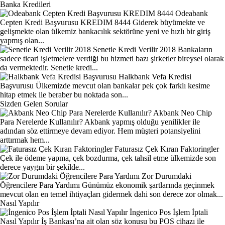
Banka Kredileri
Odeabank
Cepten Kredi Başvurusu KREDIM 8444
Giderek büyümekte ve
gelişmekte olan ülkemiz bankacılık sektörüne yeni ve hızlı bir giriş
yapmış olan...
Senetle Kredi Verilir 2018
Bankaların
sadece ticari işletmelere verdiği bu hizmeti bazı şirketler bireysel olarak
da vermektedir. Senetle kredi...
Halkbank Vefa Kredisi
Başvurusu
Ülkemizde mevcut olan bankalar pek çok farklı kesime
hitap etmek ile beraber bu noktada son...
Sizden Gelen Sorular
Akbank Neo Chip
Para Nerelerde Kullanılır?
Akbank yapmış olduğu yenilikler ile
adından söz ettirmeye devam ediyor. Hem müşteri potansiyelini
arttırmak hem...
Faturasız Çek Kıran Faktoringler
Çek ile ödeme yapma, çek bozdurma, çek tahsil etme ülkemizde son
derece yaygın bir şekilde...
Zor Durumdaki
Öğrencilere Para Yardımı
Günümüz ekonomik şartlarında geçinmek
mevcut olan en temel ihtiyaçları gidermek dahi son derece zor olmak...
Nasıl Yapılır
İngenico Pos İşlem İptali
Nasıl Yapılır
İş Bankası’na ait olan söz konusu bu POS cihazı ile