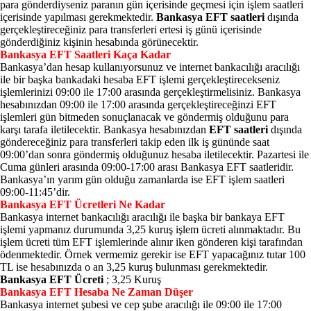
para gönderdiyseniz paranın gün içerisinde geçmesi için işlem saatleri
içerisinde yapılması gerekmektedir.
Bankasya EFT saatleri
dışında
gerçekleştireceğiniz para transferleri ertesi iş günü içerisinde
gönderdiğiniz kişinin hesabında görünecektir.
Bankasya EFT Saatleri Kaça Kadar
Bankasya’dan hesap kullanıyorsunuz ve internet bankacılığı aracılığı
ile bir başka bankadaki hesaba EFT işlemi gerçekleştirecekseniz
işlemlerinizi 09:00 ile 17:00 arasında gerçekleştirmelisiniz. Bankasya
hesabınızdan 09:00 ile 17:00 arasında gerçekleştireceğinzi EFT
işlemleri gün bitmeden sonuçlanacak ve göndermiş olduğunu para
karşı tarafa iletilecektir. Bankasya hesabınızdan
EFT saatleri
dışında
göndereceğiniz para transferleri takip eden ilk iş gününde saat
09:00’dan sonra göndermiş olduğunuz hesaba iletilecektir. Pazartesi ile
Cuma günleri arasında 09:00-17:00 arası Bankasya EFT saatleridir.
Bankasya’ın yarım gün olduğu zamanlarda ise EFT işlem saatleri
09:00-11:45’dir.
Bankasya EFT Ücretleri Ne Kadar
Bankasya internet bankacılığı aracılığı ile başka bir bankaya EFT
işlemi yapmanız durumunda 3,25 kuruş işlem ücreti alınmaktadır. Bu
işlem ücreti tüm EFT işlemlerinde alınır iken gönderen kişi tarafından
ödenmektedir. Örnek vermemiz gerekir ise EFT yapacağınız tutar 100
TL ise hesabınızda o an 3,25 kuruş bulunması gerekmektedir.
Bankasya EFT Ücreti
; 3,25 Kuruş
Bankasya EFT Hesaba Ne Zaman Düşer
Bankasya internet şubesi ve cep şube aracılığı ile 09:00 ile 17:00