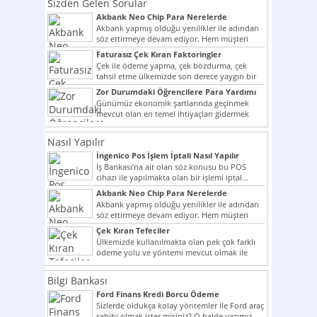
Sizden Gelen Sorular
Akbank Neo Chip Para Nerelerde
Kullanılır?
Akbank yapmış olduğu yenilikler ile adından
söz ettirmeye devam ediyor. Hem müşteri
potansiyelini arttırmak hem...
Faturasız Çek Kıran Faktoringler
Çek ile ödeme yapma, çek bozdurma, çek
tahsil etme ülkemizde son derece yaygın bir
şekilde...
Zor Durumdaki Öğrencilere Para Yardımı
Günümüz ekonomik şartlarında geçinmek
mevcut olan en temel ihtiyaçları gidermek
dahi son derece zor olmak...
Nasıl Yapılır
İngenico Pos İşlem İptali Nasıl Yapılır
İş Bankası’na ait olan söz konusu bu POS
cihazı ile yapılmakta olan bir işlemi iptal...
Akbank Neo Chip Para Nerelerde
Kullanılır?
Akbank yapmış olduğu yenilikler ile adından
söz ettirmeye devam ediyor. Hem müşteri
potansiyelini arttırmak hem...
Çek Kıran Tefeciler
Ülkemizde kullanılmakta olan pek çok farklı
ödeme yolu ve yöntemi mevcut olmak ile
beraber bunlar...
Bilgi Bankası
Ford Finans Kredi Borcu Ödeme
Sizlerde oldukça kolay yöntemler ile Ford araç
sahibi olmak ister misiniz? O halde yazımız