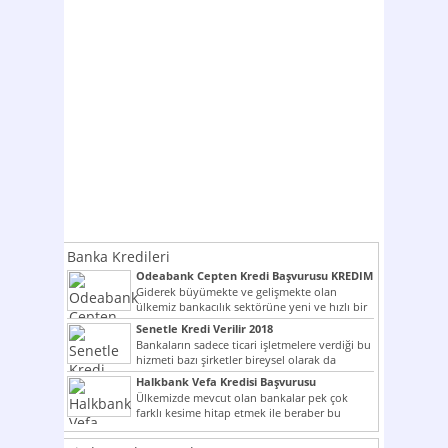
Banka Kredileri
Odeabank Cepten Kredi Başvurusu KREDIM
8444
Giderek büyümekte ve gelişmekte olan
ülkemiz bankacılık sektörüne yeni ve hızlı bir
giriş yapmış olan...
Senetle Kredi Verilir 2018
Bankaların sadece ticari işletmelere verdiği bu
hizmeti bazı şirketler bireysel olarak da
vermektedir. Senetle kredi...
Halkbank Vefa Kredisi Başvurusu
Ülkemizde mevcut olan bankalar pek çok
farklı kesime hitap etmek ile beraber bu
noktada son...