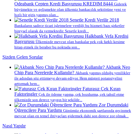
Odeabank Cepten Kredi Başvurusu KREDIM 8444
Giderek
büyümekte ve gelişmekte olan ülkemiz bankacılık sektörüne yeni ve
hızlı bir giriş yapmış olan...
Senetle Kredi Verilir 2018
Bankaların sadece ticari işletmelere verdiği bu hizmeti bazı şirketler
bireysel olarak da vermektedir. Senetle kredi...
Halkbank Vefa Kredisi
Başvurusu
Ülkemizde mevcut olan bankalar pek çok farklı kesime
hitap etmek ile beraber bu noktada son...
Sizden Gelen Sorular
Akbank Neo
Chip Para Nerelerde Kullanılır?
Akbank yapmış olduğu yenilikler
ile adından söz ettirmeye devam ediyor. Hem müşteri potansiyelini
arttırmak hem...
Faturasız Çek Kıran
Faktoringler
Çek ile ödeme yapma, çek bozdurma, çek tahsil etme
ülkemizde son derece yaygın bir şekilde...
Zor Durumdaki
Öğrencilere Para Yardımı
Günümüz ekonomik şartlarında geçinmek
mevcut olan en temel ihtiyaçları gidermek dahi son derece zor olmak...
Nasıl Yapılır