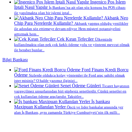
İngenico Pos İşlem
İptali Nasıl Yapılır
İş Bankası’na ait olan söz konusu bu POS cihazı
ile yapılmakta olan bir işlemi iptal...
Akbank Neo
Chip Para Nerelerde Kullanılır?
Akbank yapmış olduğu yenilikler
ile adından söz ettirmeye devam ediyor. Hem müşteri potansiyelini
arttırmak hem...
Çek Kıran Tefeciler
Ülkemizde
kullanılmakta olan pek çok farklı ödeme yolu ve yöntemi mevcut olmak
ile beraber bunlar...
Bilgi Bankası
Ford Finans Kredi Borcu
Ödeme
Sizlerde oldukça kolay yöntemler ile Ford araç sahibi olmak
ister misiniz? O halde yazımız ilginizi...
Senet Ödeme Günleri
Ticaret hayatının
vazgeçilmez unsurlarından biri şüphesiz senetlerdir. Çünkü senetler en
çok kullanılan ödeme araçlarıdır. Taksitler...
İş bankası
Maxipuan Kullanılan Yerler
Öncü ve lider bankalar arasında yer
alan İş Bankası, aynı zamanda Türkiye Cumhuriyeti’nin ilk milli...