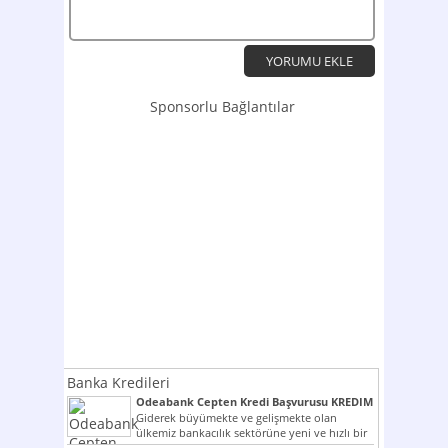
Sponsorlu Bağlantılar
Banka Kredileri
Odeabank Cepten Kredi Başvurusu KREDIM
8444
Giderek büyümekte ve gelişmekte olan
ülkemiz bankacılık sektörüne yeni ve hızlı bir
giriş yapmış olan...