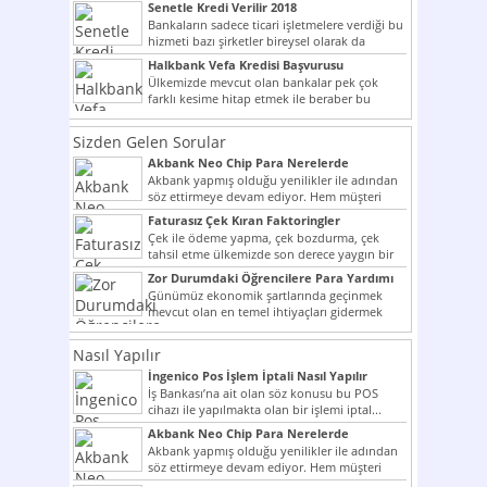
Senetle Kredi Verilir 2018
Bankaların sadece ticari işletmelere verdiği bu
hizmeti bazı şirketler bireysel olarak da
vermektedir. Senetle kredi...
Halkbank Vefa Kredisi Başvurusu
Ülkemizde mevcut olan bankalar pek çok
farklı kesime hitap etmek ile beraber bu
noktada son...
Sizden Gelen Sorular
Akbank Neo Chip Para Nerelerde
Kullanılır?
Akbank yapmış olduğu yenilikler ile adından
söz ettirmeye devam ediyor. Hem müşteri
potansiyelini arttırmak hem...
Faturasız Çek Kıran Faktoringler
Çek ile ödeme yapma, çek bozdurma, çek
tahsil etme ülkemizde son derece yaygın bir
şekilde...
Zor Durumdaki Öğrencilere Para Yardımı
Günümüz ekonomik şartlarında geçinmek
mevcut olan en temel ihtiyaçları gidermek
dahi son derece zor olmak...
Nasıl Yapılır
İngenico Pos İşlem İptali Nasıl Yapılır
İş Bankası’na ait olan söz konusu bu POS
cihazı ile yapılmakta olan bir işlemi iptal...
Akbank Neo Chip Para Nerelerde
Kullanılır?
Akbank yapmış olduğu yenilikler ile adından
söz ettirmeye devam ediyor. Hem müşteri
potansiyelini arttırmak hem...