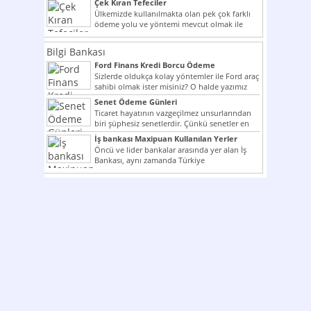
Çek Kıran Tefeciler
Ülkemizde kullanılmakta olan pek çok farklı
ödeme yolu ve yöntemi mevcut olmak ile
beraber bunlar...
Bilgi Bankası
Ford Finans Kredi Borcu Ödeme
Sizlerde oldukça kolay yöntemler ile Ford araç
sahibi olmak ister misiniz? O halde yazımız
ilginizi...
Senet Ödeme Günleri
Ticaret hayatının vazgeçilmez unsurlarından
biri şüphesiz senetlerdir. Çünkü senetler en
çok kullanılan ödeme araçlarıdır. Taksitler...
İş bankası Maxipuan Kullanılan Yerler
Öncü ve lider bankalar arasında yer alan İş
Bankası, aynı zamanda Türkiye
Cumhuriyeti’nin ilk milli...