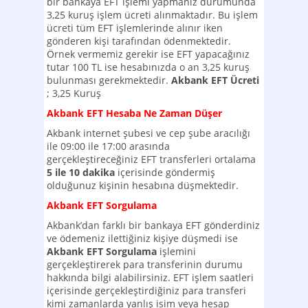
bir bankaya EFT işlemi yapmanız durumunda
3,25 kuruş işlem ücreti alınmaktadır. Bu işlem
ücreti tüm EFT işlemlerinde alınır iken
gönderen kişi tarafından ödenmektedir.
Örnek vermemiz gerekir ise EFT yapacağınız
tutar 100 TL ise hesabınızda o an 3,25 kuruş
bulunması gerekmektedir.
Akbank EFT Ücreti
; 3,25 Kuruş
Akbank EFT Hesaba Ne Zaman Düşer
Akbank internet şubesi ve cep şube aracılığı
ile 09:00 ile 17:00 arasında
gerçekleştireceğiniz EFT transferleri ortalama
5 ile 10 dakika
içerisinde göndermiş
olduğunuz kişinin hesabına düşmektedir.
Akbank EFT Sorgulama
Akbank’dan farklı bir bankaya EFT gönderdiniz
ve ödemeniz ilettiğiniz kişiye düşmedi ise
Akbank EFT Sorgulama
işlemini
gerçekleştirerek para transferinin durumu
hakkında bilgi alabilirsiniz. EFT işlem saatleri
içerisinde gerçekleştirdiğiniz para transferi
kimi zamanlarda yanlış isim veya hesap