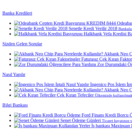
Banka Kredileri
Odeaba
Senetle Kredi Verilir 2018
Bankalar
Halkbank Vefa Kredisi B
Sizden Gelen Sorular
Akbank Neo Ch
Faturasız Çek Kıran Faktor
Zor Durumdaki Öğr
Nasıl Yapılır
İngenico Pos İşlem İpta
Akbank Neo Ch
Çek Kıran Tefeciler
Ülkemizde kullanılmakt
Bilgi Bankası
Ford Finans Kredi Borcu
Senet Ödeme Günleri
Ticaret hayatının v
İş bankası Maxipuan K