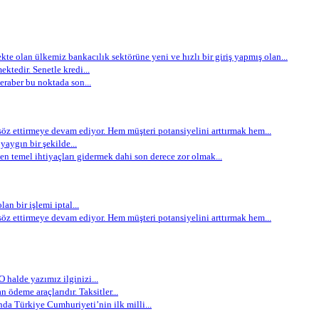
e olan ülkemiz bankacılık sektörüne yeni ve hızlı bir giriş yapmış olan...
ektedir. Senetle kredi...
eraber bu noktada son...
öz ettirmeye devam ediyor. Hem müşteri potansiyelini arttırmak hem...
aygın bir şekilde...
 temel ihtiyaçları gidermek dahi son derece zor olmak...
an bir işlemi iptal...
öz ettirmeye devam ediyor. Hem müşteri potansiyelini arttırmak hem...
 halde yazımız ilginizi...
 ödeme araçlarıdır. Taksitler...
nda Türkiye Cumhuriyeti’nin ilk milli...