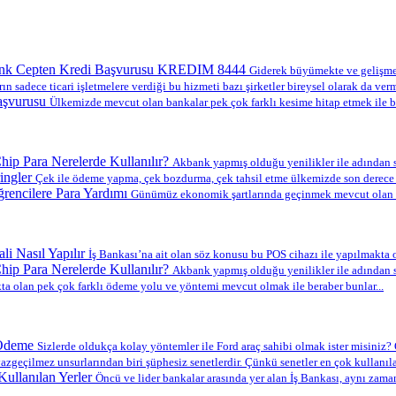
nk Cepten Kredi Başvurusu KREDIM 8444
Giderek büyümekte ve gelişmekt
ın sadece ticari işletmelere verdiği bu hizmeti bazı şirketler bireysel olarak da verm
aşvurusu
Ülkemizde mevcut olan bankalar pek çok farklı kesime hitap etmek ile b
ip Para Nerelerde Kullanılır?
Akbank yapmış olduğu yenilikler ile adından s
ingler
Çek ile ödeme yapma, çek bozdurma, çek tahsil etme ülkemizde son derece y
encilere Para Yardımı
Günümüz ekonomik şartlarında geçinmek mevcut olan en
li Nasıl Yapılır
İş Bankası’na ait olan söz konusu bu POS cihazı ile yapılmakta ol
ip Para Nerelerde Kullanılır?
Akbank yapmış olduğu yenilikler ile adından s
a olan pek çok farklı ödeme yolu ve yöntemi mevcut olmak ile beraber bunlar...
 Ödeme
Sizlerde oldukça kolay yöntemler ile Ford araç sahibi olmak ister misiniz? O
azgeçilmez unsurlarından biri şüphesiz senetlerdir. Çünkü senetler en çok kullanılan
ullanılan Yerler
Öncü ve lider bankalar arasında yer alan İş Bankası, aynı zama