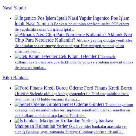
Nasıl Yapılır
İngenico Pos İşlem
İptali Nasıl Yapılır
İş Bankası’na ait olan söz konusu bu POS cihazı
ile yapılmakta olan bir işlemi iptal...
Akbank Neo
Chip Para Nerelerde Kullanılır?
Akbank yapmış olduğu yenilikler
ile adından söz ettirmeye devam ediyor. Hem müşteri potansiyelini
arttırmak hem...
Çek Kıran Tefeciler
Ülkemizde
kullanılmakta olan pek çok farklı ödeme yolu ve yöntemi mevcut olmak
ile beraber bunlar...
Bilgi Bankası
Ford Finans Kredi Borcu
Ödeme
Sizlerde oldukça kolay yöntemler ile Ford araç sahibi olmak
ister misiniz? O halde yazımız ilginizi...
Senet Ödeme Günleri
Ticaret hayatının
vazgeçilmez unsurlarından biri şüphesiz senetlerdir. Çünkü senetler en
çok kullanılan ödeme araçlarıdır. Taksitler...
İş bankası
Maxipuan Kullanılan Yerler
Öncü ve lider bankalar arasında yer
alan İş Bankası, aynı zamanda Türkiye Cumhuriyeti’nin ilk milli...