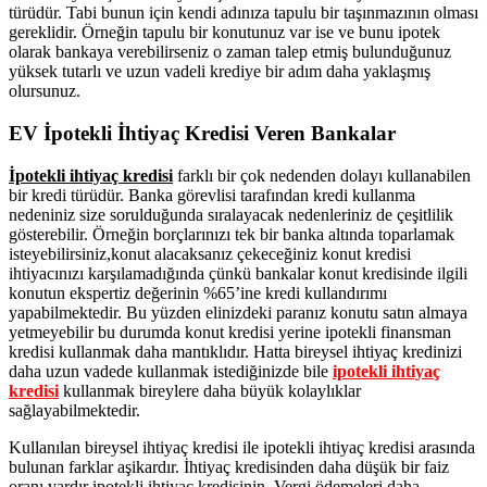
türüdür. Tabi bunun için kendi adınıza tapulu bir taşınmazının olması
gereklidir. Örneğin tapulu bir konutunuz var ise ve bunu ipotek
olarak bankaya verebilirseniz o zaman talep etmiş bulunduğunuz
yüksek tutarlı ve uzun vadeli krediye bir adım daha yaklaşmış
olursunuz.
EV İpotekli İhtiyaç Kredisi Veren Bankalar
İpotekli ihtiyaç kredisi
farklı bir çok nedenden dolayı kullanabilen
bir kredi türüdür. Banka görevlisi tarafından kredi kullanma
nedeniniz size sorulduğunda sıralayacak nedenleriniz de çeşitlilik
gösterebilir. Örneğin borçlarınızı tek bir banka altında toparlamak
isteyebilirsiniz,konut alacaksanız çekeceğiniz konut kredisi
ihtiyacınızı karşılamadığında çünkü bankalar konut kredisinde ilgili
konutun ekspertiz değerinin %65’ine kredi kullandırımı
yapabilmektedir. Bu yüzden elinizdeki paranız konutu satın almaya
yetmeyebilir bu durumda konut kredisi yerine ipotekli finansman
kredisi kullanmak daha mantıklıdır. Hatta bireysel ihtiyaç kredinizi
daha uzun vadede kullanmak istediğinizde bile
ipotekli ihtiyaç
kredisi
kullanmak bireylere daha büyük kolaylıklar
sağlayabilmektedir.
Kullanılan bireysel ihtiyaç kredisi ile ipotekli ihtiyaç kredisi arasında
bulunan farklar aşikardır. İhtiyaç kredisinden daha düşük bir faiz
oranı vardır ipotekli ihtiyaç kredisinin. Vergi ödemeleri daha