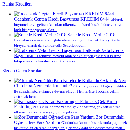
Banka Kredileri
Odeabank Cepten Kredi Başvurusu KREDIM 8444
Giderek
büyümekte ve gelişmekte olan ülkemiz bankacılık sektörüne yeni ve
hızlı bir giriş yapmış olan...
Senetle Kredi Verilir 2018
Bankaların sadece ticari işletmelere verdiği bu hizmeti bazı şirketler
bireysel olarak da vermektedir. Senetle kredi...
Halkbank Vefa Kredisi
Başvurusu
Ülkemizde mevcut olan bankalar pek çok farklı kesime
hitap etmek ile beraber bu noktada son...
Sizden Gelen Sorular
Akbank Neo
Chip Para Nerelerde Kullanılır?
Akbank yapmış olduğu yenilikler
ile adından söz ettirmeye devam ediyor. Hem müşteri potansiyelini
arttırmak hem...
Faturasız Çek Kıran
Faktoringler
Çek ile ödeme yapma, çek bozdurma, çek tahsil etme
ülkemizde son derece yaygın bir şekilde...
Zor Durumdaki
Öğrencilere Para Yardımı
Günümüz ekonomik şartlarında geçinmek
mevcut olan en temel ihtiyaçları gidermek dahi son derece zor olmak...