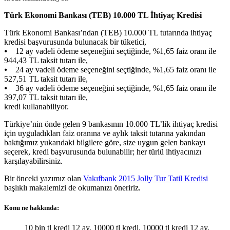
Türk Ekonomi Bankası (TEB) 10.000 TL İhtiyaç Kredisi
Türk Ekonomi Bankası’ndan (TEB) 10.000 TL tutarında ihtiyaç
kredisi başvurusunda bulunacak bir tüketici,
⦁ 12 ay vadeli ödeme seçeneğini seçtiğinde, %1,65 faiz oranı ile
944,43 TL taksit tutarı ile,
⦁ 24 ay vadeli ödeme seçeneğini seçtiğinde, %1,65 faiz oranı ile
527,51 TL taksit tutarı ile,
⦁ 36 ay vadeli ödeme seçeneğini seçtiğinde, %1,65 faiz oranı ile
397,07 TL taksit tutarı ile,
kredi kullanabiliyor.
Türkiye’nin önde gelen 9 bankasının 10.000 TL’lik ihtiyaç kredisi
için uyguladıkları faiz oranına ve aylık taksit tutarına yakından
baktığımız yukarıdaki bilgilere göre, size uygun gelen bankayı
seçerek, kredi başvurusunda bulunabilir; her türlü ihtiyacınızı
karşılayabilirsiniz.
Bir önceki yazımız olan
Vakıfbank 2015 Jolly Tur Tatil Kredisi
başlıklı makalemizi de okumanızı öneririz.
Konu ne hakkında:
10 bin tl kredi 12 ay, 10000 tl kredi, 10000 tl kredi 12 ay,