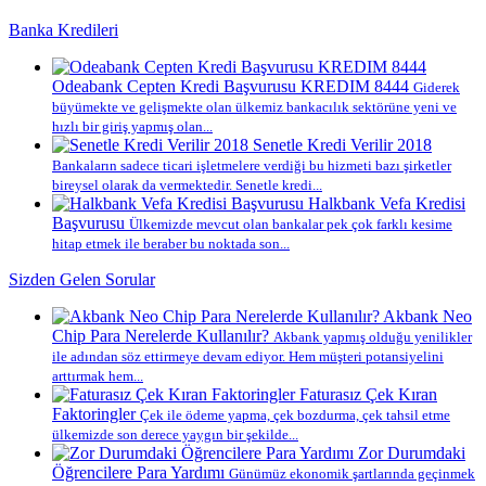
Banka Kredileri
Odeabank Cepten Kredi Başvurusu KREDIM 8444
Giderek
büyümekte ve gelişmekte olan ülkemiz bankacılık sektörüne yeni ve
hızlı bir giriş yapmış olan...
Senetle Kredi Verilir 2018
Bankaların sadece ticari işletmelere verdiği bu hizmeti bazı şirketler
bireysel olarak da vermektedir. Senetle kredi...
Halkbank Vefa Kredisi
Başvurusu
Ülkemizde mevcut olan bankalar pek çok farklı kesime
hitap etmek ile beraber bu noktada son...
Sizden Gelen Sorular
Akbank Neo
Chip Para Nerelerde Kullanılır?
Akbank yapmış olduğu yenilikler
ile adından söz ettirmeye devam ediyor. Hem müşteri potansiyelini
arttırmak hem...
Faturasız Çek Kıran
Faktoringler
Çek ile ödeme yapma, çek bozdurma, çek tahsil etme
ülkemizde son derece yaygın bir şekilde...
Zor Durumdaki
Öğrencilere Para Yardımı
Günümüz ekonomik şartlarında geçinmek