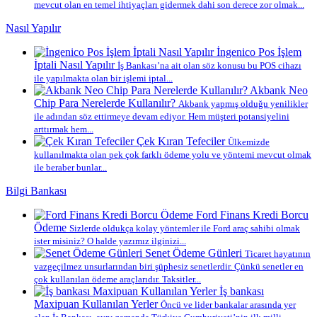
mevcut olan en temel ihtiyaçları gidermek dahi son derece zor olmak...
Nasıl Yapılır
İngenico Pos İşlem
İptali Nasıl Yapılır
İş Bankası’na ait olan söz konusu bu POS cihazı
ile yapılmakta olan bir işlemi iptal...
Akbank Neo
Chip Para Nerelerde Kullanılır?
Akbank yapmış olduğu yenilikler
ile adından söz ettirmeye devam ediyor. Hem müşteri potansiyelini
arttırmak hem...
Çek Kıran Tefeciler
Ülkemizde
kullanılmakta olan pek çok farklı ödeme yolu ve yöntemi mevcut olmak
ile beraber bunlar...
Bilgi Bankası
Ford Finans Kredi Borcu
Ödeme
Sizlerde oldukça kolay yöntemler ile Ford araç sahibi olmak
ister misiniz? O halde yazımız ilginizi...
Senet Ödeme Günleri
Ticaret hayatının
vazgeçilmez unsurlarından biri şüphesiz senetlerdir. Çünkü senetler en
çok kullanılan ödeme araçlarıdır. Taksitler...
İş bankası
Maxipuan Kullanılan Yerler
Öncü ve lider bankalar arasında yer