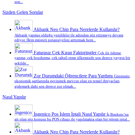
son...
Sizden Gelen Sorular
Akbank Neo Chip Para Nerelerde Kullanılır?
Akbank yapmış olduğu yenilikler ile adından söz ettirmeye devam
ediyor. Hem müşteri potansiyelini arttırmak hem...
Faturasız Çek Kıran Faktoringler
Çek ile ödeme
yapma, çek bozdurma, çek tahsil etme ülkemizde son derece yaygın bir
şekilde...
Zor Durumdaki Öğrencilere Para Yardımı
Günümüz
ekonomik şartlarında geçinmek mevcut olan en temel ihtiyaçları
gidermek dahi son derece zor olmak...
Nasıl Yapılır
İngenico Pos İşlem İptali Nasıl Yapılır
İş Bankası’na
ait olan söz konusu bu POS cihazı ile yapılmakta olan bir işlemi iptal...
Akbank Neo Chip Para Nerelerde Kullanılır?