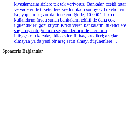
kıyaslamasını sizlere tek tek veriyoruz. Bankalar, çeşitli tutar
ve vadeler ile tüketicilere kredi imkanı sunuyor. Tüketicilerin
ise, yapılan başvurular incelendiğinde, 10.000 TL kredi
kullandırım fırsatı sunan bankaların teklifi ile daha çok
ilgilendikleri gözüküyor. Kredi veren bankaların, tüketicilere
sağlamış olduğu kredi seçenekleri içinde, her türlü
ihtiyaçlarını karşılayabilecekleri ihtiyaç kredileri; araçları
olmayan ya da yeni bir araç satın almayı düşünenlere,...
Sponsorlu Bağlantılar