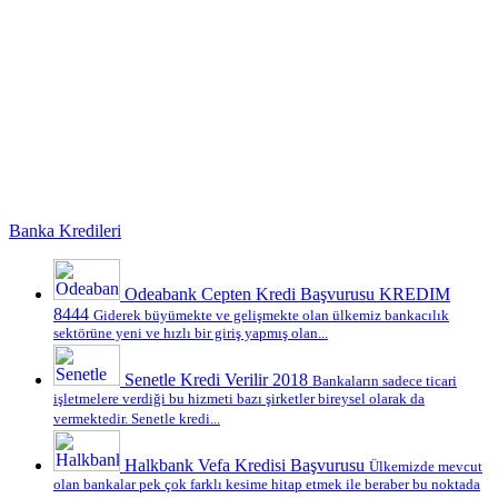
Banka Kredileri
Odeabank Cepten Kredi Başvurusu KREDIM
8444
Giderek büyümekte ve gelişmekte olan ülkemiz bankacılık
sektörüne yeni ve hızlı bir giriş yapmış olan...
Senetle Kredi Verilir 2018
Bankaların sadece ticari
işletmelere verdiği bu hizmeti bazı şirketler bireysel olarak da
vermektedir. Senetle kredi...
Halkbank Vefa Kredisi Başvurusu
Ülkemizde mevcut
olan bankalar pek çok farklı kesime hitap etmek ile beraber bu noktada