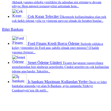
Akbank yapmış olduğu yenilikler ile adından söz ettirmeye devam
ediyor. Hem müşteri potansiyelini arttırmak hem...
Çek Kıran Tefeciler
Ülkemizde kullanılmakta olan pek
çok farklı ödeme yolu ve yöntemi mevcut olmak ile beraber bunlar...
Bilgi Bankası
Ford Finans Kredi Borcu Ödeme
Sizlerde oldukça
kolay yöntemler ile Ford araç sahibi olmak ister misiniz? O halde
yazımız ilginizi...
Senet Ödeme Günleri
Ticaret hayatının vazgeçilmez
unsurlarından biri şüphesiz senetlerdir. Çünkü senetler en çok kullanılan
ödeme araçlarıdır. Taksitler...
İş bankası Maxipuan Kullanılan Yerler
Öncü ve lider
bankalar arasında yer alan İş Bankası, aynı zamanda Türkiye
Cumhuriyeti’nin ilk milli...