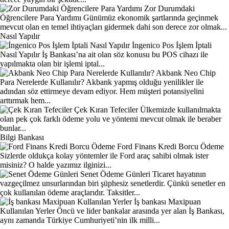
Zor Durumdaki
Öğrencilere Para Yardımı
Günümüz ekonomik şartlarında geçinmek
mevcut olan en temel ihtiyaçları gidermek dahi son derece zor olmak...
Nasıl Yapılır
İngenico Pos İşlem İptali
Nasıl Yapılır
İş Bankası’na ait olan söz konusu bu POS cihazı ile
yapılmakta olan bir işlemi iptal...
Akbank Neo Chip
Para Nerelerde Kullanılır?
Akbank yapmış olduğu yenilikler ile
adından söz ettirmeye devam ediyor. Hem müşteri potansiyelini
arttırmak hem...
Çek Kıran Tefeciler
Ülkemizde kullanılmakta
olan pek çok farklı ödeme yolu ve yöntemi mevcut olmak ile beraber
bunlar...
Bilgi Bankası
Ford Finans Kredi Borcu Ödeme
Sizlerde oldukça kolay yöntemler ile Ford araç sahibi olmak ister
misiniz? O halde yazımız ilginizi...
Senet Ödeme Günleri
Ticaret hayatının
vazgeçilmez unsurlarından biri şüphesiz senetlerdir. Çünkü senetler en
çok kullanılan ödeme araçlarıdır. Taksitler...
İş bankası Maxipuan
Kullanılan Yerler
Öncü ve lider bankalar arasında yer alan İş Bankası,
aynı zamanda Türkiye Cumhuriyeti’nin ilk milli...