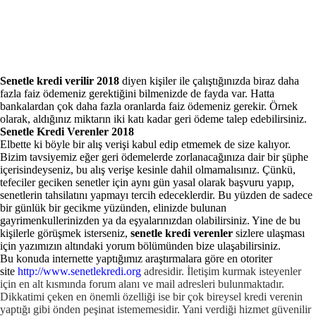
Senetle kredi verilir 2018
diyen kişiler ile çalıştığınızda biraz daha
fazla faiz ödemeniz gerektiğini bilmenizde de fayda var. Hatta
bankalardan çok daha fazla oranlarda faiz ödemeniz gerekir. Örnek
olarak, aldığınız miktarın iki katı kadar geri ödeme talep edebilirsiniz.
Senetle Kredi Verenler 2018
Elbette ki böyle bir alış verişi kabul edip etmemek de size kalıyor.
Bizim tavsiyemiz eğer geri ödemelerde zorlanacağınıza dair bir şüphe
içerisindeyseniz, bu alış verişe kesinle dahil olmamalısınız. Çünkü,
tefeciler geciken senetler için aynı gün yasal olarak başvuru yapıp,
senetlerin tahsilatını yapmayı tercih edeceklerdir. Bu yüzden de sadece
bir günlük bir gecikme yüzünden, elinizde bulunan
gayrimenkullerinizden ya da eşyalarınızdan olabilirsiniz. Yine de bu
kişilerle görüşmek isterseniz,
senetle kredi verenler
sizlere ulaşması
için yazımızın altındaki yorum bölümünden bize ulaşabilirsiniz.
Bu konuda internette yaptığımız araştırmalara göre en otoriter
site
http://www.senetlekredi.org
adresidir. İletişim kurmak isteyenler
için en alt kısmında forum alanı ve mail adresleri bulunmaktadır.
Dikkatimi çeken en önemli özelliği ise bir çok bireysel kredi verenin
yaptığı gibi önden peşinat istememesidir. Yani verdiği hizmet güvenilir