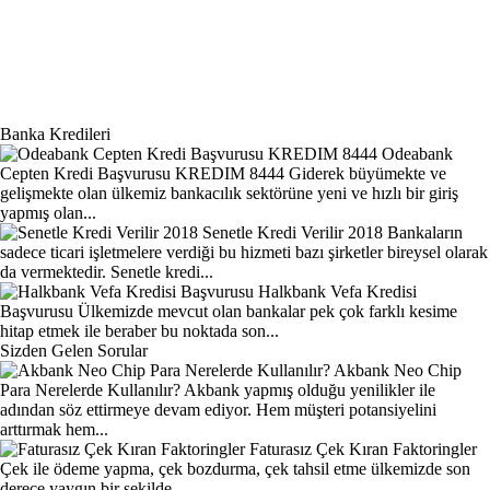
Banka Kredileri
Odeabank
Cepten Kredi Başvurusu KREDIM 8444
Giderek büyümekte ve
gelişmekte olan ülkemiz bankacılık sektörüne yeni ve hızlı bir giriş
yapmış olan...
Senetle Kredi Verilir 2018
Bankaların
sadece ticari işletmelere verdiği bu hizmeti bazı şirketler bireysel olarak
da vermektedir. Senetle kredi...
Halkbank Vefa Kredisi
Başvurusu
Ülkemizde mevcut olan bankalar pek çok farklı kesime
hitap etmek ile beraber bu noktada son...
Sizden Gelen Sorular
Akbank Neo Chip
Para Nerelerde Kullanılır?
Akbank yapmış olduğu yenilikler ile
adından söz ettirmeye devam ediyor. Hem müşteri potansiyelini
arttırmak hem...
Faturasız Çek Kıran Faktoringler
Çek ile ödeme yapma, çek bozdurma, çek tahsil etme ülkemizde son
derece yaygın bir şekilde...