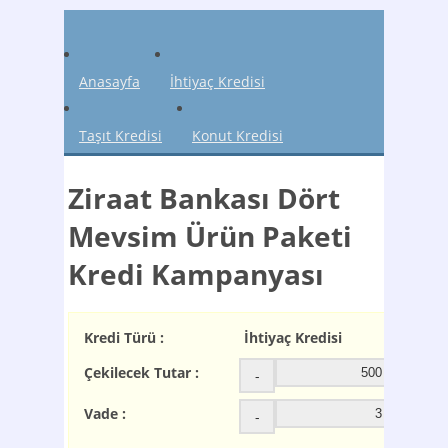
Anasayfa
İhtiyaç Kredisi
Taşıt Kredisi
Konut Kredisi
Ziraat Bankası Dört
Mevsim Ürün Paketi
Kredi Kampanyası
Kredi Türü :
İhtiyaç Kredisi
Çekilecek Tutar :
-
+
Vade :
-
+