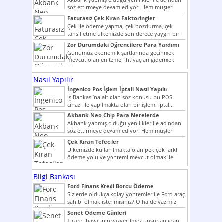
söz ettirmeye devam ediyor. Hem müşteri
potansiyelini arttırmak hem...
Faturasız Çek Kıran Faktoringler
Çek ile ödeme yapma, çek bozdurma, çek
tahsil etme ülkemizde son derece yaygın bir
şekilde...
Zor Durumdaki Öğrencilere Para Yardımı
Günümüz ekonomik şartlarında geçinmek
mevcut olan en temel ihtiyaçları gidermek
dahi son derece zor olmak...
Nasıl Yapılır
İngenico Pos İşlem İptali Nasıl Yapılır
İş Bankası’na ait olan söz konusu bu POS
cihazı ile yapılmakta olan bir işlemi iptal...
Akbank Neo Chip Para Nerelerde
Kullanılır?
Akbank yapmış olduğu yenilikler ile adından
söz ettirmeye devam ediyor. Hem müşteri
potansiyelini arttırmak hem...
Çek Kıran Tefeciler
Ülkemizde kullanılmakta olan pek çok farklı
ödeme yolu ve yöntemi mevcut olmak ile
beraber bunlar...
Bilgi Bankası
Ford Finans Kredi Borcu Ödeme
Sizlerde oldukça kolay yöntemler ile Ford araç
sahibi olmak ister misiniz? O halde yazımız
ilginizi...
Senet Ödeme Günleri
Ticaret hayatının vazgeçilmez unsurlarından