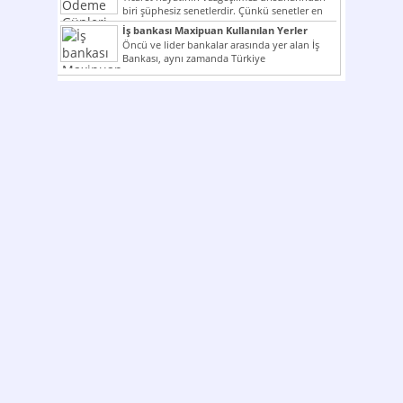
biri şüphesiz senetlerdir. Çünkü senetler en
çok kullanılan ödeme araçlarıdır. Taksitler...
İş bankası Maxipuan Kullanılan Yerler
Öncü ve lider bankalar arasında yer alan İş
Bankası, aynı zamanda Türkiye
Cumhuriyeti’nin ilk milli...