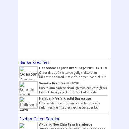
Banka Kredileri
Odeabank Cepten Kredi Başvurusu KREDIM
8444
Giderek büyümekte ve gelişmekte olan
ülkemiz bankacılık sektörüne yeni ve hızlı bir
giriş yapmış olan...
Senetle Kredi Verilir 2018
Bankaların sadece ticari işletmelere verdiği bu
hizmeti bazı şirketler bireysel olarak da
vermektedir. Senetle kredi...
Halkbank Vefa Kredisi Başvurusu
Ülkemizde mevcut olan bankalar pek çok
farklı kesime hitap etmek ile beraber bu
noktada son...
Sizden Gelen Sorular
Akbank Neo Chip Para Nerelerde
Kullanılır?
Akbank yapmış olduğu yenilikler ile adından