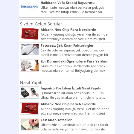
vermektedir. Senetle kredi...
Halkbank Vefa Kredisi Başvurusu
Ülkemizde mevcut olan bankalar pek çok
farklı kesime hitap etmek ile beraber bu
noktada son...
Sizden Gelen Sorular
Akbank Neo Chip Para Nerelerde
Kullanılır?
Akbank yapmış olduğu yenilikler ile adından
söz ettirmeye devam ediyor. Hem müşteri
potansiyelini arttırmak hem...
Faturasız Çek Kıran Faktoringler
Çek ile ödeme yapma, çek bozdurma, çek
tahsil etme ülkemizde son derece yaygın bir
şekilde...
Zor Durumdaki Öğrencilere Para Yardımı
Günümüz ekonomik şartlarında geçinmek
mevcut olan en temel ihtiyaçları gidermek
dahi son derece zor olmak...
Nasıl Yapılır
İngenico Pos İşlem İptali Nasıl Yapılır
İş Bankası’na ait olan söz konusu bu POS
cihazı ile yapılmakta olan bir işlemi iptal...
Akbank Neo Chip Para Nerelerde
Kullanılır?
Akbank yapmış olduğu yenilikler ile adından
söz ettirmeye devam ediyor. Hem müşteri
potansiyelini arttırmak hem...
Çek Kıran Tefeciler
Ülkemizde kullanılmakta olan pek çok farklı
ödeme yolu ve yöntemi mevcut olmak ile
beraber bunlar...