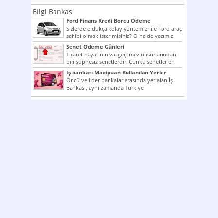
Bilgi Bankası
Ford Finans Kredi Borcu Ödeme
Sizlerde oldukça kolay yöntemler ile Ford araç
sahibi olmak ister misiniz? O halde yazımız
ilginizi...
Senet Ödeme Günleri
Ticaret hayatının vazgeçilmez unsurlarından
biri şüphesiz senetlerdir. Çünkü senetler en
çok kullanılan ödeme araçlarıdır. Taksitler...
İş bankası Maxipuan Kullanılan Yerler
Öncü ve lider bankalar arasında yer alan İş
Bankası, aynı zamanda Türkiye
Cumhuriyeti’nin ilk milli...