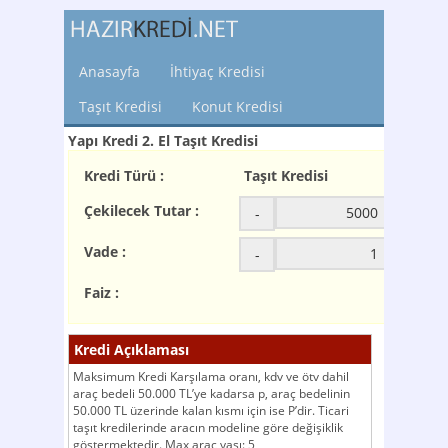
Anasayfa
İhtiyaç Kredisi
Taşıt Kredisi
Konut Kredisi
Yapı Kredi 2. El Taşıt Kredisi
Kredi Türü :
Taşıt Kredisi
Çekilecek Tutar :
-
+
Vade :
-
+
Faiz :
Kredi Açıklaması
Maksimum Kredi Karşılama oranı, kdv ve ötv dahil
araç bedeli 50.000 TL’ye kadarsa p, araç bedelinin
50.000 TL üzerinde kalan kısmı için ise P’dir. Ticari
taşıt kredilerinde aracın modeline göre değişiklik
göstermektedir. Max araç yaşı: 5