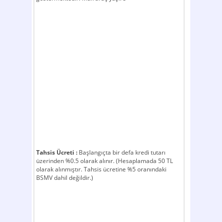
Tahsis Ücreti :
Başlangıçta bir defa kredi tutarı
üzerinden %0.5 olarak alınır. (Hesaplamada 50 TL
olarak alınmıştır. Tahsis ücretine %5 oranındaki
BSMV dahil değildir.)