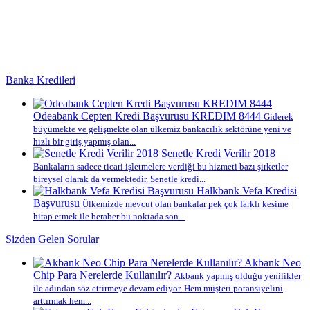
Banka Kredileri
Odeabank Cepten Kredi Başvurusu KREDIM 8444
Giderek
büyümekte ve gelişmekte olan ülkemiz bankacılık sektörüne yeni ve
hızlı bir giriş yapmış olan...
Senetle Kredi Verilir 2018
Bankaların sadece ticari işletmelere verdiği bu hizmeti bazı şirketler
bireysel olarak da vermektedir. Senetle kredi...
Halkbank Vefa Kredisi
Başvurusu
Ülkemizde mevcut olan bankalar pek çok farklı kesime
hitap etmek ile beraber bu noktada son...
Sizden Gelen Sorular
Akbank Neo
Chip Para Nerelerde Kullanılır?
Akbank yapmış olduğu yenilikler
ile adından söz ettirmeye devam ediyor. Hem müşteri potansiyelini
arttırmak hem...