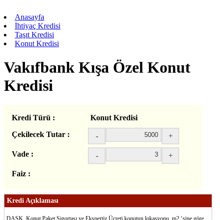
Anasayfa
İhtiyaç Kredisi
Taşıt Kredisi
Konut Kredisi
Vakıfbank Kışa Özel Konut
Kredisi
Kredi Türü :
Konut Kredisi
Çekilecek Tutar :
-
+
Vade :
-
+
Faiz :
Kredi Açıklaması
DASK, Konut Paket Sigortası ve Ekspertiz Ücreti konutun lokasyonu, m2 ‘sine göre