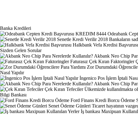
Banka Kredileri
Odeabank Cep
Senetle Kredi Verilir 2018
Bankaların sade
Halkbank Vefa Kredisi Başvurus
Sizden Gelen Sorular
Akbank Neo Chip Para 
Faturasız Çek Kıran Faktoringler
Ç
Zor Durumdaki Öğrenciler
Nasıl Yapılır
İngenico Pos İşlem İptali Nasıl
Akbank Neo Chip Para 
Çek Kıran Tefeciler
Ülkemizde kullanılmakta ol
Bilgi Bankası
Ford Finans Kredi Borcu Ödeme
Senet Ödeme Günleri
Ticaret hayatının vazgeç
İş bankası Maxipuan Kullanıl