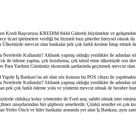
ten Kredi Başvurusu KREDIM 8444
Giderek büyümekte ve gelişmekte o
ce ticari işletmelere verdiği bu hizmeti bazı şirketler bireysel olarak da
u
Ülkemizde mevcut olan bankalar pek çok farklı kesime hitap etmek ile
Nerelerde Kullanılır?
Akbank yapmış olduğu yenilikler ile adından sö
ek ile ödeme yapma, çek bozdurma, çek tahsil etme ülkemizde son derec
e Para Yardımı
Günümüz ekonomik şartlarında geçinmek mevcut olan en
 Yapılır
İş Bankası’na ait olan söz konusu bu POS cihazı ile yapılmakta o
Nerelerde Kullanılır?
Akbank yapmış olduğu yenilikler ile adından sö
an pek çok farklı ödeme yolu ve yöntemi mevcut olmak ile beraber bunl
Sizlerde oldukça kolay yöntemler ile Ford araç sahibi olmak ister misiniz
ilmez unsurlarından biri şüphesiz senetlerdir. Çünkü senetler en çok kull
an Yerler
Öncü ve lider bankalar arasında yer alan İş Bankası, aynı zam