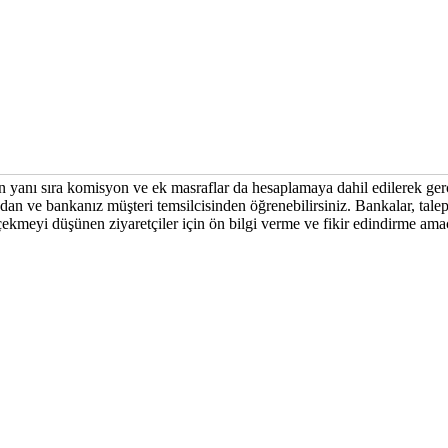
nın yanı sıra komisyon ve ek masraflar da hesaplamaya dahil edilerek ge
dan ve bankanız müşteri temsilcisinden öğrenebilirsiniz. Bankalar, talep 
i çekmeyi düşünen ziyaretçiler için ön bilgi verme ve fikir edindirme am