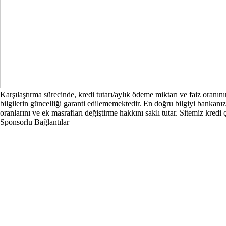
Karşılaştırma sürecinde, kredi tutarı/aylık ödeme miktarı ve faiz oranı
bilgilerin güncelliği garanti edilememektedir. En doğru bilgiyi bankanız
oranlarını ve ek masrafları değiştirme hakkını saklı tutar. Sitemiz kred
Sponsorlu Bağlantılar