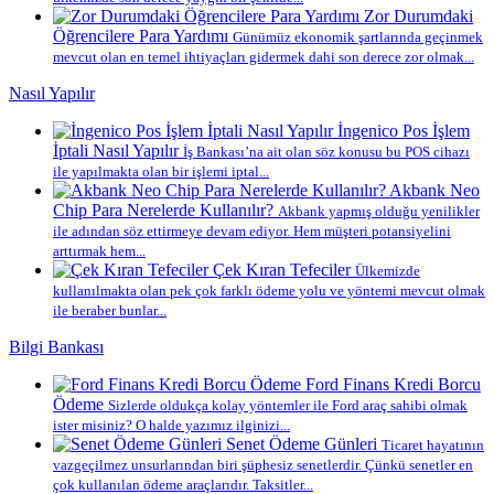
Zor Durumdaki
Öğrencilere Para Yardımı
Günümüz ekonomik şartlarında geçinmek
mevcut olan en temel ihtiyaçları gidermek dahi son derece zor olmak...
Nasıl Yapılır
İngenico Pos İşlem
İptali Nasıl Yapılır
İş Bankası’na ait olan söz konusu bu POS cihazı
ile yapılmakta olan bir işlemi iptal...
Akbank Neo
Chip Para Nerelerde Kullanılır?
Akbank yapmış olduğu yenilikler
ile adından söz ettirmeye devam ediyor. Hem müşteri potansiyelini
arttırmak hem...
Çek Kıran Tefeciler
Ülkemizde
kullanılmakta olan pek çok farklı ödeme yolu ve yöntemi mevcut olmak
ile beraber bunlar...
Bilgi Bankası
Ford Finans Kredi Borcu
Ödeme
Sizlerde oldukça kolay yöntemler ile Ford araç sahibi olmak
ister misiniz? O halde yazımız ilginizi...
Senet Ödeme Günleri
Ticaret hayatının
vazgeçilmez unsurlarından biri şüphesiz senetlerdir. Çünkü senetler en
çok kullanılan ödeme araçlarıdır. Taksitler...