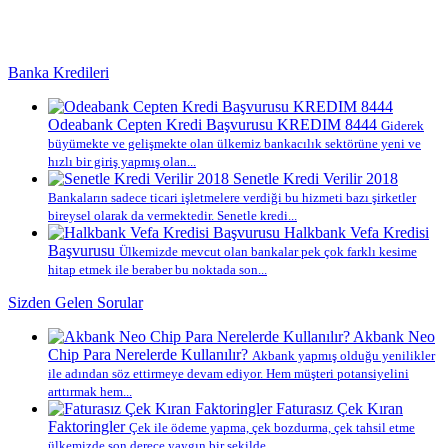
Banka Kredileri
Odeabank Cepten Kredi Başvurusu KREDIM 8444
Giderek
büyümekte ve gelişmekte olan ülkemiz bankacılık sektörüne yeni ve
hızlı bir giriş yapmış olan...
Senetle Kredi Verilir 2018
Bankaların sadece ticari işletmelere verdiği bu hizmeti bazı şirketler
bireysel olarak da vermektedir. Senetle kredi...
Halkbank Vefa Kredisi
Başvurusu
Ülkemizde mevcut olan bankalar pek çok farklı kesime
hitap etmek ile beraber bu noktada son...
Sizden Gelen Sorular
Akbank Neo
Chip Para Nerelerde Kullanılır?
Akbank yapmış olduğu yenilikler
ile adından söz ettirmeye devam ediyor. Hem müşteri potansiyelini
arttırmak hem...
Faturasız Çek Kıran
Faktoringler
Çek ile ödeme yapma, çek bozdurma, çek tahsil etme
ülkemizde son derece yaygın bir şekilde...