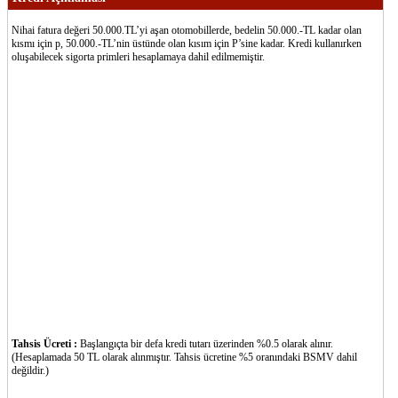
Nihai fatura değeri 50.000.TL’yi aşan otomobillerde, bedelin 50.000.-TL kadar olan
kısmı için p, 50.000.-TL’nin üstünde olan kısım için P’sine kadar. Kredi kullanırken
oluşabilecek sigorta primleri hesaplamaya dahil edilmemiştir.
Tahsis Ücreti :
Başlangıçta bir defa kredi tutarı üzerinden %0.5 olarak alınır.
(Hesaplamada 50 TL olarak alınmıştır. Tahsis ücretine %5 oranındaki BSMV dahil
değildir.)