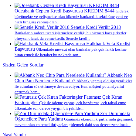
Odeabank Cepten Kredi Başvurusu KREDIM 8444
Giderek
büyümekte ve gelişmekte olan ülkemiz bankacılık sektörüne yeni ve
hızlı bir giriş yapmış olan...
Senetle Kredi Verilir 2018
Bankaların sadece ticari işletmelere verdiği bu hizmeti bazı şirketler
bireysel olarak da vermektedir. Senetle kredi...
Halkbank Vefa Kredisi
Başvurusu
Ülkemizde mevcut olan bankalar pek çok farklı kesime
hitap etmek ile beraber bu noktada son...
Sizden Gelen Sorular
Akbank Neo
Chip Para Nerelerde Kullanılır?
Akbank yapmış olduğu yenilikler
ile adından söz ettirmeye devam ediyor. Hem müşteri potansiyelini
arttırmak hem...
Faturasız Çek Kıran
Faktoringler
Çek ile ödeme yapma, çek bozdurma, çek tahsil etme
ülkemizde son derece yaygın bir şekilde...
Zor Durumdaki
Öğrencilere Para Yardımı
Günümüz ekonomik şartlarında geçinmek
mevcut olan en temel ihtiyaçları gidermek dahi son derece zor olmak...
Nasıl Yapılır