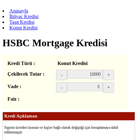
Anasayfa
İhtiyaç Kredisi
Taşıt Kredisi
Konut Kredisi
HSBC Mortgage Kredisi
Kredi Türü :
Konut Kredisi
Çekilecek Tutar :
-
+
Vade :
-
+
Faiz :
Kredi Açıklaması
Sigorta ücretleri konuta ve kişiye bağlı olarak değiştiği için hesaplamaya dahil
edilmemiştir.