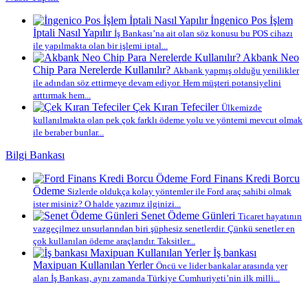
İngenico Pos İşlem
İptali Nasıl Yapılır
İş Bankası’na ait olan söz konusu bu POS cihazı
ile yapılmakta olan bir işlemi iptal...
Akbank Neo
Chip Para Nerelerde Kullanılır?
Akbank yapmış olduğu yenilikler
ile adından söz ettirmeye devam ediyor. Hem müşteri potansiyelini
arttırmak hem...
Çek Kıran Tefeciler
Ülkemizde
kullanılmakta olan pek çok farklı ödeme yolu ve yöntemi mevcut olmak
ile beraber bunlar...
Bilgi Bankası
Ford Finans Kredi Borcu
Ödeme
Sizlerde oldukça kolay yöntemler ile Ford araç sahibi olmak
ister misiniz? O halde yazımız ilginizi...
Senet Ödeme Günleri
Ticaret hayatının
vazgeçilmez unsurlarından biri şüphesiz senetlerdir. Çünkü senetler en
çok kullanılan ödeme araçlarıdır. Taksitler...
İş bankası
Maxipuan Kullanılan Yerler
Öncü ve lider bankalar arasında yer
alan İş Bankası, aynı zamanda Türkiye Cumhuriyeti’nin ilk milli...