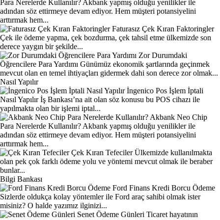
Para Nerelerde Kullanılır?
Akbank yapmış olduğu yenilikler ile
adından söz ettirmeye devam ediyor. Hem müşteri potansiyelini
arttırmak hem...
Faturasız Çek Kıran Faktoringler
Çek ile ödeme yapma, çek bozdurma, çek tahsil etme ülkemizde son
derece yaygın bir şekilde...
Zor Durumdaki
Öğrencilere Para Yardımı
Günümüz ekonomik şartlarında geçinmek
mevcut olan en temel ihtiyaçları gidermek dahi son derece zor olmak...
Nasıl Yapılır
İngenico Pos İşlem İptali
Nasıl Yapılır
İş Bankası’na ait olan söz konusu bu POS cihazı ile
yapılmakta olan bir işlemi iptal...
Akbank Neo Chip
Para Nerelerde Kullanılır?
Akbank yapmış olduğu yenilikler ile
adından söz ettirmeye devam ediyor. Hem müşteri potansiyelini
arttırmak hem...
Çek Kıran Tefeciler
Ülkemizde kullanılmakta
olan pek çok farklı ödeme yolu ve yöntemi mevcut olmak ile beraber
bunlar...
Bilgi Bankası
Ford Finans Kredi Borcu Ödeme
Sizlerde oldukça kolay yöntemler ile Ford araç sahibi olmak ister
misiniz? O halde yazımız ilginizi...
Senet Ödeme Günleri
Ticaret hayatının