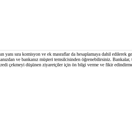
ının yanı sıra komisyon ve ek masraflar da hesaplamaya dahil edilerek g
anızdan ve bankanız müşteri temsilcisinden öğrenebilirsiniz. Bankalar, ta
z kredi çekmeyi düşünen ziyaretçiler için ön bilgi verme ve fikir edindir