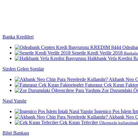
Banka Kredileri
Odeaba
Senetle Kredi Verilir 2018
Bankalar
Halkbank Vefa Kredisi B
Sizden Gelen Sorular
Akbank Neo Ch
Faturasız Çek Kıran Faktor
Zor Durumdaki Öğr
Nasıl Yapılır
İngenico Pos İşlem İpta
Akbank Neo Ch
Çek Kıran Tefeciler
Ülkemizde kullanılmakt
Bilgi Bankası