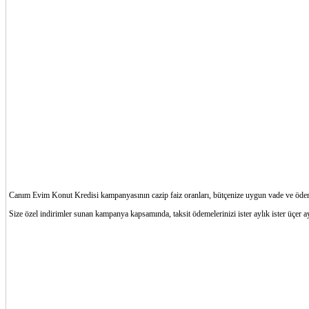
Canım Evim Konut Kredisi kampanyasının cazip faiz oranları, bütçenize uygun vade ve ödeme s
Size özel indirimler sunan kampanya kapsamında, taksit ödemelerinizi ister aylık ister üçer ayl