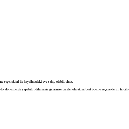
eçenekleri ile hayalinizdeki eve sahip olabilirsiniz.
ık dönemlerde yapabilir, dilerseniz gelirinize paralel olarak serbest ödeme seçeneklerini tercih e