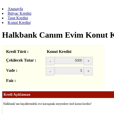
Anasayfa
İhtiyaç Kredisi
Taşıt Kredisi
Konut Kredisi
Halkbank Canım Evim Konut K
Kredi Türü :
Konut Kredisi
Çekilecek Tutar :
-
+
Vade :
-
+
Faiz :
Kredi Açıklaması
Halkbank’tan hayallerindeki eve kavuşmak isteyenlere özel konut kredisi!