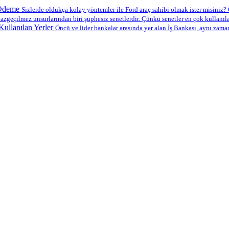
 Ödeme
Sizlerde oldukça kolay yöntemler ile Ford araç sahibi olmak ister misiniz? O
azgeçilmez unsurlarından biri şüphesiz senetlerdir. Çünkü senetler en çok kullanılan
ullanılan Yerler
Öncü ve lider bankalar arasında yer alan İş Bankası, aynı zama