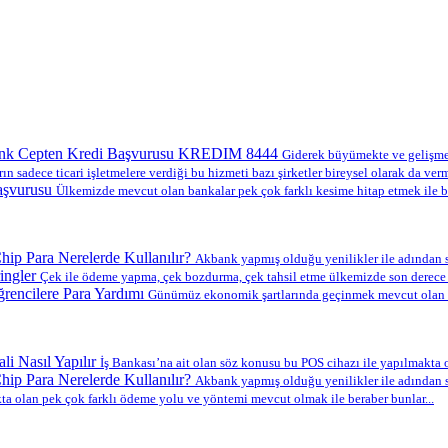
nk Cepten Kredi Başvurusu KREDIM 8444
Giderek büyümekte ve gelişmekt
ın sadece ticari işletmelere verdiği bu hizmeti bazı şirketler bireysel olarak da verm
aşvurusu
Ülkemizde mevcut olan bankalar pek çok farklı kesime hitap etmek ile b
ip Para Nerelerde Kullanılır?
Akbank yapmış olduğu yenilikler ile adından s
ingler
Çek ile ödeme yapma, çek bozdurma, çek tahsil etme ülkemizde son derece y
encilere Para Yardımı
Günümüz ekonomik şartlarında geçinmek mevcut olan en
li Nasıl Yapılır
İş Bankası’na ait olan söz konusu bu POS cihazı ile yapılmakta ol
ip Para Nerelerde Kullanılır?
Akbank yapmış olduğu yenilikler ile adından s
a olan pek çok farklı ödeme yolu ve yöntemi mevcut olmak ile beraber bunlar...