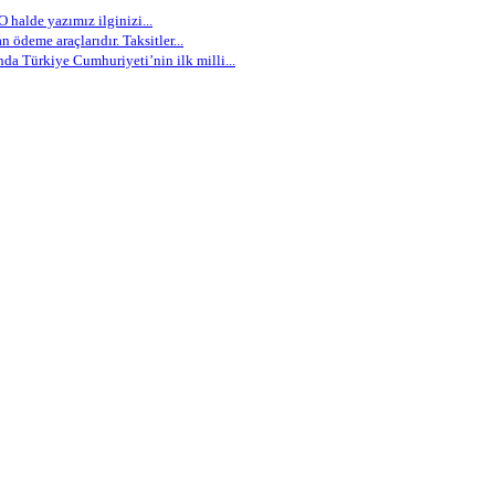
 halde yazımız ilginizi...
 ödeme araçlarıdır. Taksitler...
nda Türkiye Cumhuriyeti’nin ilk milli...