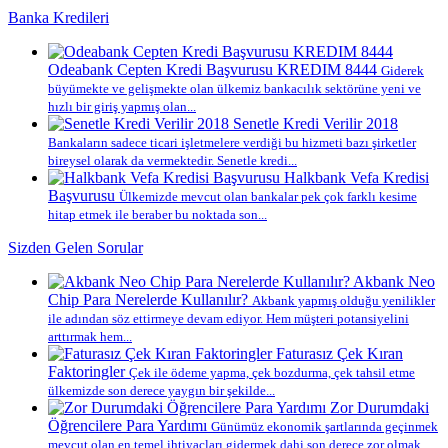
Banka Kredileri
Odeabank Cepten Kredi Başvurusu KREDIM 8444
Giderek
büyümekte ve gelişmekte olan ülkemiz bankacılık sektörüne yeni ve
hızlı bir giriş yapmış olan...
Senetle Kredi Verilir 2018
Bankaların sadece ticari işletmelere verdiği bu hizmeti bazı şirketler
bireysel olarak da vermektedir. Senetle kredi...
Halkbank Vefa Kredisi
Başvurusu
Ülkemizde mevcut olan bankalar pek çok farklı kesime
hitap etmek ile beraber bu noktada son...
Sizden Gelen Sorular
Akbank Neo
Chip Para Nerelerde Kullanılır?
Akbank yapmış olduğu yenilikler
ile adından söz ettirmeye devam ediyor. Hem müşteri potansiyelini
arttırmak hem...
Faturasız Çek Kıran
Faktoringler
Çek ile ödeme yapma, çek bozdurma, çek tahsil etme
ülkemizde son derece yaygın bir şekilde...
Zor Durumdaki
Öğrencilere Para Yardımı
Günümüz ekonomik şartlarında geçinmek
mevcut olan en temel ihtiyaçları gidermek dahi son derece zor olmak...