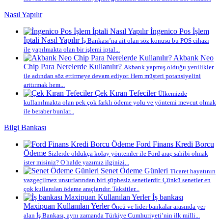
Nasıl Yapılır
İngenico Pos İşlem
İptali Nasıl Yapılır
İş Bankası’na ait olan söz konusu bu POS cihazı
ile yapılmakta olan bir işlemi iptal...
Akbank Neo
Chip Para Nerelerde Kullanılır?
Akbank yapmış olduğu yenilikler
ile adından söz ettirmeye devam ediyor. Hem müşteri potansiyelini
arttırmak hem...
Çek Kıran Tefeciler
Ülkemizde
kullanılmakta olan pek çok farklı ödeme yolu ve yöntemi mevcut olmak
ile beraber bunlar...
Bilgi Bankası
Ford Finans Kredi Borcu
Ödeme
Sizlerde oldukça kolay yöntemler ile Ford araç sahibi olmak
ister misiniz? O halde yazımız ilginizi...
Senet Ödeme Günleri
Ticaret hayatının
vazgeçilmez unsurlarından biri şüphesiz senetlerdir. Çünkü senetler en
çok kullanılan ödeme araçlarıdır. Taksitler...
İş bankası
Maxipuan Kullanılan Yerler
Öncü ve lider bankalar arasında yer
alan İş Bankası, aynı zamanda Türkiye Cumhuriyeti’nin ilk milli...