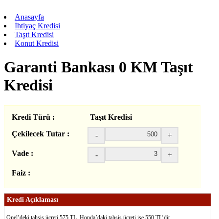
Anasayfa
İhtiyaç Kredisi
Taşıt Kredisi
Konut Kredisi
Garanti Bankası 0 KM Taşıt
Kredisi
Kredi Türü :
Taşıt Kredisi
Çekilecek Tutar :
-
+
Vade :
-
+
Faiz :
Kredi Açıklaması
Opel’deki tahsis ücreti 575 TL, Honda’daki tahsis ücreti ise 550 TL’dir.