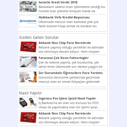
giriş yapmış olan...
Senetle Kredi Verilir 2018
Bankaların sadece ticari işletmelere verdiği bu
hizmeti bazı şirketler bireysel olarak da
vermektedir. Senetle kredi...
Halkbank Vefa Kredisi Başvurusu
Ülkemizde mevcut olan bankalar pek çok
farklı kesime hitap etmek ile beraber bu
noktada son...
Sizden Gelen Sorular
Akbank Neo Chip Para Nerelerde
Kullanılır?
Akbank yapmış olduğu yenilikler ile adından
söz ettirmeye devam ediyor. Hem müşteri
potansiyelini arttırmak hem...
Faturasız Çek Kıran Faktoringler
Çek ile ödeme yapma, çek bozdurma, çek
tahsil etme ülkemizde son derece yaygın bir
şekilde...
Zor Durumdaki Öğrencilere Para Yardımı
Günümüz ekonomik şartlarında geçinmek
mevcut olan en temel ihtiyaçları gidermek
dahi son derece zor olmak...
Nasıl Yapılır
İngenico Pos İşlem İptali Nasıl Yapılır
İş Bankası’na ait olan söz konusu bu POS
cihazı ile yapılmakta olan bir işlemi iptal...
Akbank Neo Chip Para Nerelerde
Kullanılır?
Akbank yapmış olduğu yenilikler ile adından
söz ettirmeye devam ediyor. Hem müşteri
potansiyelini arttırmak hem...