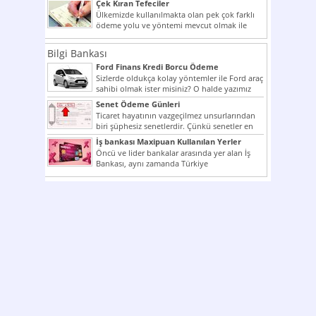
Çek Kıran Tefeciler
Ülkemizde kullanılmakta olan pek çok farklı
ödeme yolu ve yöntemi mevcut olmak ile
beraber bunlar...
Bilgi Bankası
Ford Finans Kredi Borcu Ödeme
Sizlerde oldukça kolay yöntemler ile Ford araç
sahibi olmak ister misiniz? O halde yazımız
ilginizi...
Senet Ödeme Günleri
Ticaret hayatının vazgeçilmez unsurlarından
biri şüphesiz senetlerdir. Çünkü senetler en
çok kullanılan ödeme araçlarıdır. Taksitler...
İş bankası Maxipuan Kullanılan Yerler
Öncü ve lider bankalar arasında yer alan İş
Bankası, aynı zamanda Türkiye
Cumhuriyeti’nin ilk milli...