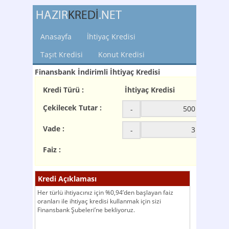
Anasayfa
İhtiyaç Kredisi
Taşıt Kredisi
Konut Kredisi
Finansbank İndirimli İhtiyaç Kredisi
Kredi Türü :
İhtiyaç Kredisi
Çekilecek Tutar :
-
+
Vade :
-
+
Faiz :
Kredi Açıklaması
Her türlü ihtiyacınız için %0,94’den başlayan faiz
oranları ile ihtiyaç kredisi kullanmak için sizi
Finansbank Şubeleri’ne bekliyoruz.