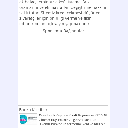
ek belge, teminat ve kefil isteme, faiz
oranlarını ve ek masrafları değiştirme hakkını
saklı tutar. Sitemiz kredi çekmeyi düşünen
ziyaretçiler için ön bilgi verme ve fikir
edindirme amaçlı yayın yapmaktadır.
Sponsorlu Bağlantılar
Banka Kredileri
Odeabank Cepten Kredi Başvurusu KREDIM
8444
Giderek büyümekte ve gelişmekte olan
ülkemiz bankacılık sektörüne yeni ve hızlı bir