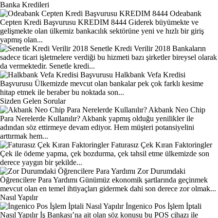
Banka Kredileri
Odeabank
Cepten Kredi Başvurusu KREDIM 8444
Giderek büyümekte ve
gelişmekte olan ülkemiz bankacılık sektörüne yeni ve hızlı bir giriş
yapmış olan...
Senetle Kredi Verilir 2018
Bankaların
sadece ticari işletmelere verdiği bu hizmeti bazı şirketler bireysel olarak
da vermektedir. Senetle kredi...
Halkbank Vefa Kredisi
Başvurusu
Ülkemizde mevcut olan bankalar pek çok farklı kesime
hitap etmek ile beraber bu noktada son...
Sizden Gelen Sorular
Akbank Neo Chip
Para Nerelerde Kullanılır?
Akbank yapmış olduğu yenilikler ile
adından söz ettirmeye devam ediyor. Hem müşteri potansiyelini
arttırmak hem...
Faturasız Çek Kıran Faktoringler
Çek ile ödeme yapma, çek bozdurma, çek tahsil etme ülkemizde son
derece yaygın bir şekilde...
Zor Durumdaki
Öğrencilere Para Yardımı
Günümüz ekonomik şartlarında geçinmek
mevcut olan en temel ihtiyaçları gidermek dahi son derece zor olmak...
Nasıl Yapılır
İngenico Pos İşlem İptali
Nasıl Yapılır
İş Bankası’na ait olan söz konusu bu POS cihazı ile