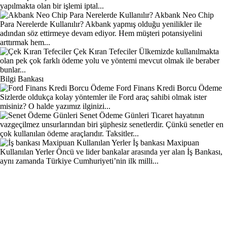
yapılmakta olan bir işlemi iptal...
Akbank Neo Chip
Para Nerelerde Kullanılır?
Akbank yapmış olduğu yenilikler ile
adından söz ettirmeye devam ediyor. Hem müşteri potansiyelini
arttırmak hem...
Çek Kıran Tefeciler
Ülkemizde kullanılmakta
olan pek çok farklı ödeme yolu ve yöntemi mevcut olmak ile beraber
bunlar...
Bilgi Bankası
Ford Finans Kredi Borcu Ödeme
Sizlerde oldukça kolay yöntemler ile Ford araç sahibi olmak ister
misiniz? O halde yazımız ilginizi...
Senet Ödeme Günleri
Ticaret hayatının
vazgeçilmez unsurlarından biri şüphesiz senetlerdir. Çünkü senetler en
çok kullanılan ödeme araçlarıdır. Taksitler...
İş bankası Maxipuan
Kullanılan Yerler
Öncü ve lider bankalar arasında yer alan İş Bankası,
aynı zamanda Türkiye Cumhuriyeti’nin ilk milli...