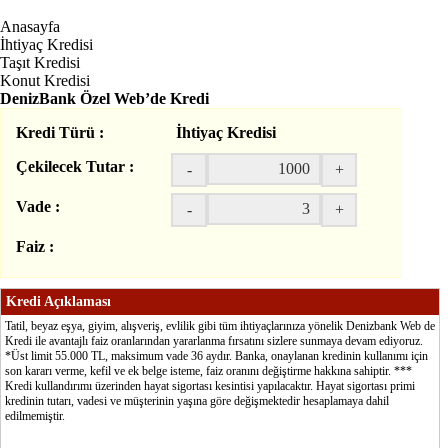
Anasayfa
İhtiyaç Kredisi
Taşıt Kredisi
Konut Kredisi
DenizBank Özel Web’de Kredi
Kredi Türü :
İhtiyaç Kredisi
Çekilecek Tutar :
-
+
Vade :
-
+
Faiz :
Kredi Açıklaması
Tatil, beyaz eşya, giyim, alışveriş, evlilik gibi tüm ihtiyaçlarınıza yönelik Denizbank Web de
Kredi ile avantajlı faiz oranlarından yararlanma fırsatını sizlere sunmaya devam ediyoruz.
*Üst limit 55.000 TL, maksimum vade 36 aydır. Banka, onaylanan kredinin kullanımı için
son kararı verme, kefil ve ek belge isteme, faiz oranını değiştirme hakkına sahiptir. ***
Kredi kullandırımı üzerinden hayat sigortası kesintisi yapılacaktır. Hayat sigortası primi
kredinin tutarı, vadesi ve müşterinin yaşına göre değişmektedir hesaplamaya dahil
edilmemiştir.