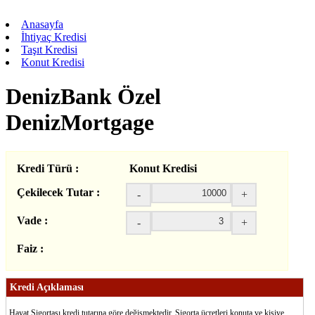
Anasayfa
İhtiyaç Kredisi
Taşıt Kredisi
Konut Kredisi
DenizBank Özel
DenizMortgage
Kredi Türü :
Konut Kredisi
Çekilecek Tutar :
-
+
Vade :
-
+
Faiz :
Kredi Açıklaması
Hayat Sigortası kredi tutarına göre değişmektedir. Sigorta ücretleri konuta ve kişiye