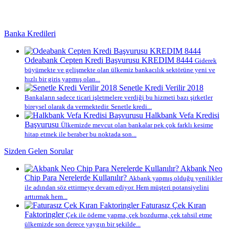
Banka Kredileri
Odeabank Cepten Kredi Başvurusu KREDIM 8444
Giderek
büyümekte ve gelişmekte olan ülkemiz bankacılık sektörüne yeni ve
hızlı bir giriş yapmış olan...
Senetle Kredi Verilir 2018
Bankaların sadece ticari işletmelere verdiği bu hizmeti bazı şirketler
bireysel olarak da vermektedir. Senetle kredi...
Halkbank Vefa Kredisi
Başvurusu
Ülkemizde mevcut olan bankalar pek çok farklı kesime
hitap etmek ile beraber bu noktada son...
Sizden Gelen Sorular
Akbank Neo
Chip Para Nerelerde Kullanılır?
Akbank yapmış olduğu yenilikler
ile adından söz ettirmeye devam ediyor. Hem müşteri potansiyelini
arttırmak hem...
Faturasız Çek Kıran
Faktoringler
Çek ile ödeme yapma, çek bozdurma, çek tahsil etme
ülkemizde son derece yaygın bir şekilde...