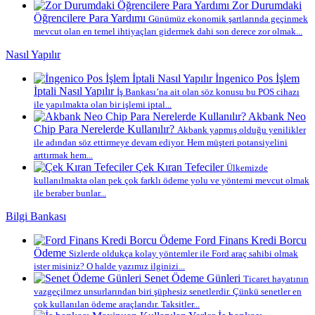
Zor Durumdaki
Öğrencilere Para Yardımı
Günümüz ekonomik şartlarında geçinmek
mevcut olan en temel ihtiyaçları gidermek dahi son derece zor olmak...
Nasıl Yapılır
İngenico Pos İşlem
İptali Nasıl Yapılır
İş Bankası’na ait olan söz konusu bu POS cihazı
ile yapılmakta olan bir işlemi iptal...
Akbank Neo
Chip Para Nerelerde Kullanılır?
Akbank yapmış olduğu yenilikler
ile adından söz ettirmeye devam ediyor. Hem müşteri potansiyelini
arttırmak hem...
Çek Kıran Tefeciler
Ülkemizde
kullanılmakta olan pek çok farklı ödeme yolu ve yöntemi mevcut olmak
ile beraber bunlar...
Bilgi Bankası
Ford Finans Kredi Borcu
Ödeme
Sizlerde oldukça kolay yöntemler ile Ford araç sahibi olmak
ister misiniz? O halde yazımız ilginizi...
Senet Ödeme Günleri
Ticaret hayatının
vazgeçilmez unsurlarından biri şüphesiz senetlerdir. Çünkü senetler en
çok kullanılan ödeme araçlarıdır. Taksitler...