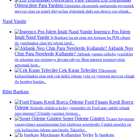
Öğrencilere Para Yardımı
Günümüz ekonomik şartlarında geçinmek
mevcut olan en temel ihtiyaçları gidermek dahi son derece zor olmak...
Nasıl Yapılır
İngenico Pos İşlem
İptali Nasıl Yapılır
İş Bankası’na ait olan söz konusu bu POS cihazı
ile yapılmakta olan bir işlemi iptal...
Akbank Neo
Chip Para Nerelerde Kullanılır?
Akbank yapmış olduğu yenilikler
ile adından söz ettirmeye devam ediyor. Hem müşteri potansiyelini
arttırmak hem...
Çek Kıran Tefeciler
Ülkemizde
kullanılmakta olan pek çok farklı ödeme yolu ve yöntemi mevcut olmak
ile beraber bunlar...
Bilgi Bankası
Ford Finans Kredi Borcu
Ödeme
Sizlerde oldukça kolay yöntemler ile Ford araç sahibi olmak
ister misiniz? O halde yazımız ilginizi...
Senet Ödeme Günleri
Ticaret hayatının
vazgeçilmez unsurlarından biri şüphesiz senetlerdir. Çünkü senetler en
çok kullanılan ödeme araçlarıdır. Taksitler...
İş bankası