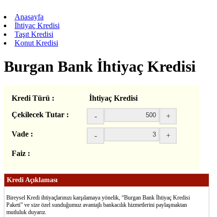
Anasayfa
İhtiyaç Kredisi
Taşıt Kredisi
Konut Kredisi
Burgan Bank İhtiyaç Kredisi
Kredi Türü :
İhtiyaç Kredisi
Çekilecek Tutar :
-
+
Vade :
-
+
Faiz :
Kredi Açıklaması
Bireysel Kredi ihtiyaçlarınızı karşılamaya yönelik, “Burgan Bank İhtiyaç Kredisi
Paketi” ve size özel sunduğumuz avantajlı bankacılık hizmetlerini paylaşmaktan
mutluluk duyarız.