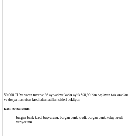
50.000 TL’ye varan tutar ve 36 ay vadeye kadar aylık %0,99’dan başlayan faiz oranları
ve dosya masrafsız kredi alternatifleri sizleri bekliyor.
Konu ne hakkında:
burgan bank kredi başvurusu, burgan bank kredi, burgan bank kolay kredi
veriyor mu