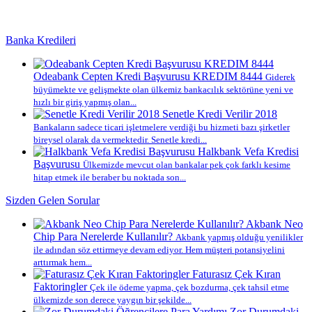
Banka Kredileri
Odeabank Cepten Kredi Başvurusu KREDIM 8444
Giderek
büyümekte ve gelişmekte olan ülkemiz bankacılık sektörüne yeni ve
hızlı bir giriş yapmış olan...
Senetle Kredi Verilir 2018
Bankaların sadece ticari işletmelere verdiği bu hizmeti bazı şirketler
bireysel olarak da vermektedir. Senetle kredi...
Halkbank Vefa Kredisi
Başvurusu
Ülkemizde mevcut olan bankalar pek çok farklı kesime
hitap etmek ile beraber bu noktada son...
Sizden Gelen Sorular
Akbank Neo
Chip Para Nerelerde Kullanılır?
Akbank yapmış olduğu yenilikler
ile adından söz ettirmeye devam ediyor. Hem müşteri potansiyelini
arttırmak hem...
Faturasız Çek Kıran
Faktoringler
Çek ile ödeme yapma, çek bozdurma, çek tahsil etme
ülkemizde son derece yaygın bir şekilde...
Zor Durumdaki