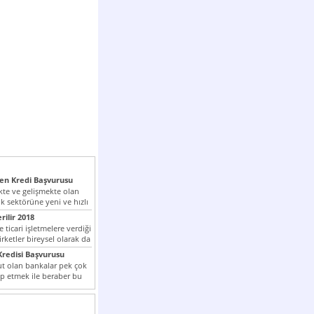
n Kredi Başvurusu
te ve gelişmekte olan
k sektörüne yeni ve hızlı
lan...
rilir 2018
 ticari işletmelere verdiği
irketler bireysel olarak da
tle kredi...
redisi Başvurusu
t olan bankalar pek çok
ap etmek ile beraber bu