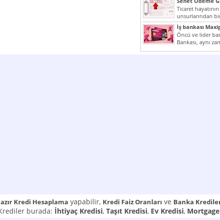
Senet Ödeme Gü
Ticaret hayatının
unsurlarından bir
Çünkü senetler e
İş bankası Maxi
araçlarıdır. Taksitl
Öncü ve lider ban
Bankası, aynı za
Cumhuriyeti’nin il
yapabilir,
ve
azır Kredi Hesaplama
Kredi Faiz Oranları
Banka Kredile
 Krediler burada:
İhtiyaç Kredisi
,
Taşıt Kredisi
,
Ev Kredisi
,
Mortgage