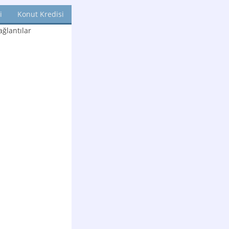
i
Konut Kredisi
ğlantılar