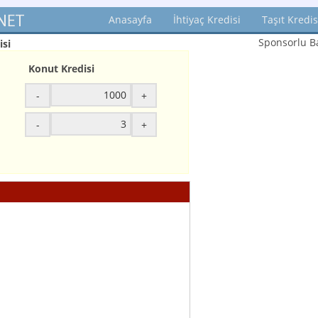
Anasayfa
İhtiyaç Kredisi
Taşıt Kredis
Sponsorlu Ba
si
Konut Kredisi
-
+
-
+