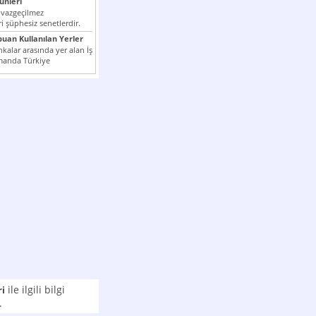
nleri
 vazgeçilmez
i şüphesiz senetlerdir.
n çok kullanılan ödeme
puan Kullanılan Yerler
er...
kalar arasında yer alan İş
manda Türkiye
k milli...
ile ilgili bilgi
ri
.