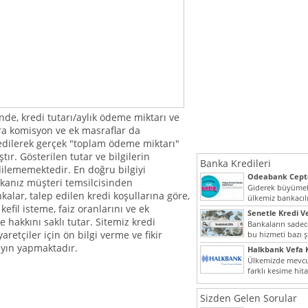
nde, kredi tutarı/aylık ödeme miktarı ve
ıra komisyon ve ek masraflar da
dilerek gerçek "toplam ödeme miktarı"
ır. Gösterilen tutar ve bilgilerin
Banka Kredileri
dilememektedir. En doğru bilgiyi
Odeabank Cepte
anız müşteri temsilcisinden
KREDIM 8444
Giderek büyümek
kalar, talep edilen kredi koşullarına göre,
ülkemiz bankacılı
kefil isteme, faiz oranlarını ve ek
bir giriş yapmış o
Senetle Kredi Ve
 hakkını saklı tutar. Sitemiz kredi
Bankaların sadece
retçiler için ön bilgi verme ve fikir
bu hizmeti bazı ş
vermektedir. Sene
yın yapmaktadır.
Halkbank Vefa K
Ülkemizde mevcu
farklı kesime hit
noktada son...
Sizden Gelen Sorular