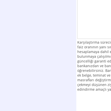
Karşılaştırma süreci
faiz oranının yanı s
hesaplamaya dahil e
bulunmaya çalışılmışt
güncelliği garanti e
bankanızdan ve bank
öğrenebilirsiniz. Ban
ek belge, teminat ve 
masrafları değiştirme
çekmeyi düşünen ziya
edindirme amaçlı ya