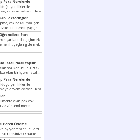
p Para Nerelerde
duğu yenilikler ile
irmeye devam ediyor. Hem
lini arttırmak hem...
ıran Faktoringler
apma, çek bozdurma, çek
mizde son derece yaygın
Öğrencilere Para
k şartlarında geçinmek
emel ihtiyaçları gidermek
zor olmak...
em İptali Nasıl Yapılır
t olan söz konusu bu POS
kta olan bir işlemi iptal...
p Para Nerelerde
duğu yenilikler ile
irmeye devam ediyor. Hem
lini arttırmak hem...
ler
ılmakta olan pek çok
lu ve yöntemi mevcut
 bunlar...
edi Borcu Ödeme
 kolay yöntemler ile Ford
 ister misiniz? O halde