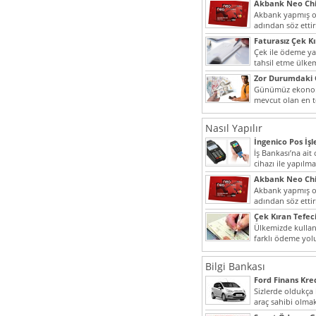
Akbank Neo Chi
Kullanılır?
Akbank yapmış ol
adından söz ett
müşteri potansiye
Faturasız Çek K
Çek ile ödeme y
tahsil etme ülke
bir şekilde...
Zor Durumdaki 
Yardımı
Günümüz ekonomi
mevcut olan en t
dahi son derece 
Nasıl Yapılır
İngenico Pos İşl
İş Bankası’na ai
cihazı ile yapılma
Akbank Neo Chi
Kullanılır?
Akbank yapmış ol
adından söz ett
müşteri potansiye
Çek Kıran Tefeci
Ülkemizde kullan
farklı ödeme yo
olmak ile beraber
Bilgi Bankası
Ford Finans Kr
Sizlerde oldukça
araç sahibi olmak
yazımız ilginizi...