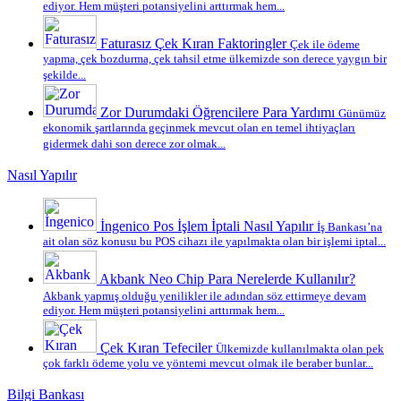
ediyor. Hem müşteri potansiyelini arttırmak hem...
Faturasız Çek Kıran Faktoringler
Çek ile ödeme
yapma, çek bozdurma, çek tahsil etme ülkemizde son derece yaygın bir
şekilde...
Zor Durumdaki Öğrencilere Para Yardımı
Günümüz
ekonomik şartlarında geçinmek mevcut olan en temel ihtiyaçları
gidermek dahi son derece zor olmak...
Nasıl Yapılır
İngenico Pos İşlem İptali Nasıl Yapılır
İş Bankası’na
ait olan söz konusu bu POS cihazı ile yapılmakta olan bir işlemi iptal...
Akbank Neo Chip Para Nerelerde Kullanılır?
Akbank yapmış olduğu yenilikler ile adından söz ettirmeye devam
ediyor. Hem müşteri potansiyelini arttırmak hem...
Çek Kıran Tefeciler
Ülkemizde kullanılmakta olan pek
çok farklı ödeme yolu ve yöntemi mevcut olmak ile beraber bunlar...
Bilgi Bankası