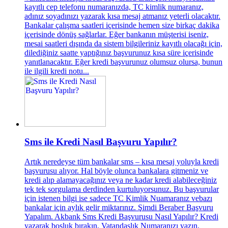
kayıtlı cep telefonu numaranızda, TC kimlik numaranız,
adınız soyadınızı yazarak kısa mesaj atmanız yeterli olacaktır.
Bankalar çalışma saatleri içerisinde hemen size birkaç dakika
içerisinde dönüş sağlarlar. Eğer bankanın müşterisi iseniz,
mesai saatleri dışında da sistem bilgileriniz kayıtlı olacağı için,
dilediğiniz saatte yaptığınız başvurunuz kısa süre içerisinde
yanıtlanacaktır. Eğer kredi başvurunuz olumsuz olursa, bunun
ile ilgili kredi notu...
Sms ile Kredi Nasıl Başvuru Yapılır?
Artık neredeyse tüm bankalar sms – kısa mesaj yoluyla kredi
başvurusu alıyor. Hal böyle olunca bankalara gitmeniz ve
kredi alıp alamayacağınız veya ne kadar kredi alabileceğiniz
tek tek sorgulama derdinden kurtuluyorsunuz. Bu başvurular
için istenen bilgi ise sadece TC Kimlik Nuamaranız vebazı
bankalar için aylık gelir miktarınız. Şimdi Beraber Başvuru
Yapalım. Akbank Sms Kredi Başvurusu Nasıl Yapılır? Kredi
yazarak boşluk bırakın, Vatandaşlık Numaranızı yazın,