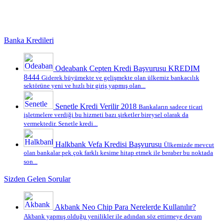
Banka Kredileri
Odeabank Cepten Kredi Başvurusu KREDIM
8444
Giderek büyümekte ve gelişmekte olan ülkemiz bankacılık
sektörüne yeni ve hızlı bir giriş yapmış olan...
Senetle Kredi Verilir 2018
Bankaların sadece ticari
işletmelere verdiği bu hizmeti bazı şirketler bireysel olarak da
vermektedir. Senetle kredi...
Halkbank Vefa Kredisi Başvurusu
Ülkemizde mevcut
olan bankalar pek çok farklı kesime hitap etmek ile beraber bu noktada
son...
Sizden Gelen Sorular
Akbank Neo Chip Para Nerelerde Kullanılır?
Akbank yapmış olduğu yenilikler ile adından söz ettirmeye devam