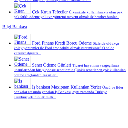
ediyor. Hem müşteri potansiyelini arttırmak hem...
Çek Kıran Tefeciler
Ülkemizde kullanılmakta olan pek
çok farklı ödeme yolu ve yöntemi mevcut olmak ile beraber bunlar...
Bilgi Bankası
Ford Finans Kredi Borcu Ödeme
Sizlerde oldukça
kolay yöntemler ile Ford araç sahibi olmak ister misiniz? O halde
yazımız ilginizi...
Senet Ödeme Günleri
Ticaret hayatının vazgeçilmez
unsurlarından biri şüphesiz senetlerdir. Çünkü senetler en çok kullanılan
ödeme araçlarıdır. Taksitler...
İş bankası Maxipuan Kullanılan Yerler
Öncü ve lider
bankalar arasında yer alan İş Bankası, aynı zamanda Türkiye
Cumhuriyeti’nin ilk milli...