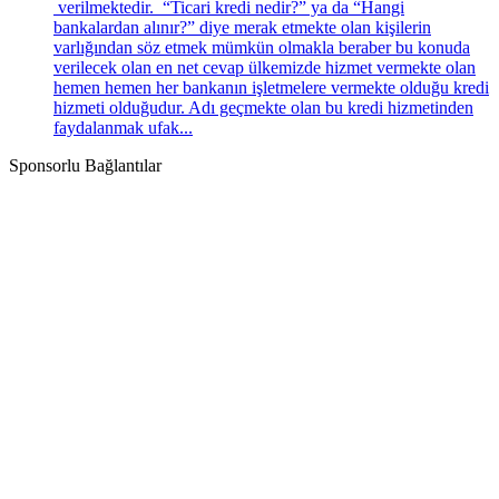
verilmektedir. “Ticari kredi nedir?” ya da “Hangi
bankalardan alınır?” diye merak etmekte olan kişilerin
varlığından söz etmek mümkün olmakla beraber bu konuda
verilecek olan en net cevap ülkemizde hizmet vermekte olan
hemen hemen her bankanın işletmelere vermekte olduğu kredi
hizmeti olduğudur. Adı geçmekte olan bu kredi hizmetinden
faydalanmak ufak...
Sponsorlu Bağlantılar