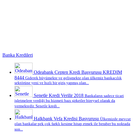
Banka Kredileri
Odeabank Cepten Kredi Başvurusu KREDIM
8444
Giderek büyümekte ve gelişmekte olan ülkemiz bankacılık
sektörüne yeni ve hızlı bir giriş yapmış olan...
Senetle Kredi Verilir 2018
Bankaların sadece ticari
işletmelere verdiği bu hizmeti bazı şirketler bireysel olarak da
vermektedir. Senetle kredi...
Halkbank Vefa Kredisi Başvurusu
Ülkemizde mevcut
olan bankalar pek çok farklı kesime hitap etmek ile beraber bu noktada
son...