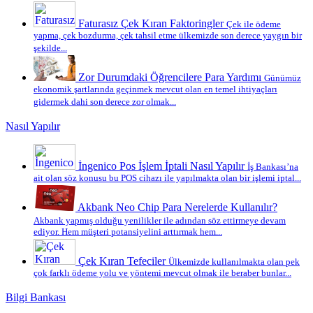
Faturasız Çek Kıran Faktoringler
Çek ile ödeme
yapma, çek bozdurma, çek tahsil etme ülkemizde son derece yaygın bir
şekilde...
Zor Durumdaki Öğrencilere Para Yardımı
Günümüz
ekonomik şartlarında geçinmek mevcut olan en temel ihtiyaçları
gidermek dahi son derece zor olmak...
Nasıl Yapılır
İngenico Pos İşlem İptali Nasıl Yapılır
İş Bankası’na
ait olan söz konusu bu POS cihazı ile yapılmakta olan bir işlemi iptal...
Akbank Neo Chip Para Nerelerde Kullanılır?
Akbank yapmış olduğu yenilikler ile adından söz ettirmeye devam
ediyor. Hem müşteri potansiyelini arttırmak hem...
Çek Kıran Tefeciler
Ülkemizde kullanılmakta olan pek
çok farklı ödeme yolu ve yöntemi mevcut olmak ile beraber bunlar...
Bilgi Bankası