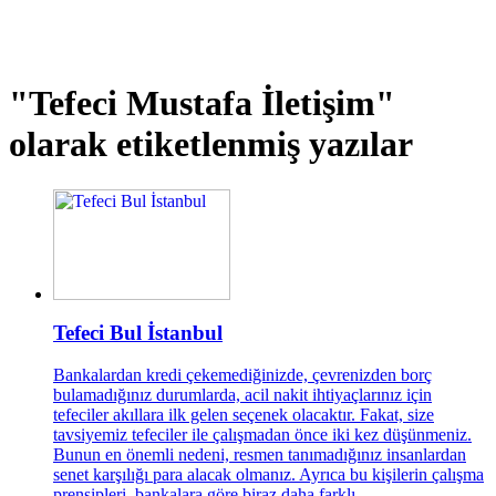
"Tefeci Mustafa İletişim"
olarak etiketlenmiş yazılar
Tefeci Bul İstanbul
Bankalardan kredi çekemediğinizde, çevrenizden borç
bulamadığınız durumlarda, acil nakit ihtiyaçlarınız için
tefeciler akıllara ilk gelen seçenek olacaktır. Fakat, size
tavsiyemiz tefeciler ile çalışmadan önce iki kez düşünmeniz.
Bunun en önemli nedeni, resmen tanımadığınız insanlardan
senet karşılığı para alacak olmanız. Ayrıca bu kişilerin çalışma
prensipleri, bankalara göre biraz daha farklı.