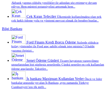
Akbank yapmış olduğu yenilikler ile adından söz ettirmeye devam
ediyor. Hem müşteri potansiyelini arttırmak hem...
Çek Kıran Tefeciler
Ülkemizde kullanılmakta olan pek
çok farklı ödeme yolu ve yöntemi mevcut olmak ile beraber bunlar...
Bilgi Bankası
Ford Finans Kredi Borcu Ödeme
Sizlerde oldukça
kolay yöntemler ile Ford araç sahibi olmak ister misiniz? O halde
yazımız ilginizi...
Senet Ödeme Günleri
Ticaret hayatının vazgeçilmez
unsurlarından biri şüphesiz senetlerdir. Çünkü senetler en çok kullanılan
ödeme araçlarıdır. Taksitler...
İş bankası Maxipuan Kullanılan Yerler
Öncü ve lider
bankalar arasında yer alan İş Bankası, aynı zamanda Türkiye
Cumhuriyeti’nin ilk milli...