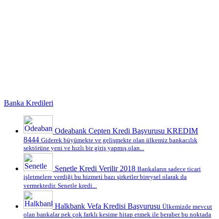
Banka Kredileri
Odeabank Cepten Kredi Başvurusu KREDIM
8444
Giderek büyümekte ve gelişmekte olan ülkemiz bankacılık
sektörüne yeni ve hızlı bir giriş yapmış olan...
Senetle Kredi Verilir 2018
Bankaların sadece ticari
işletmelere verdiği bu hizmeti bazı şirketler bireysel olarak da
vermektedir. Senetle kredi...
Halkbank Vefa Kredisi Başvurusu
Ülkemizde mevcut
olan bankalar pek çok farklı kesime hitap etmek ile beraber bu noktada