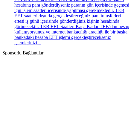
hesabına para gönderdiyseniz paranın gün içerisinde geçmesi
için işlem saatleri içerisinde yapılması gerekmektedir. TEB
EFT saatleri dışında gerçekleştireceğiniz para transferleri
ertesi iş günü içerisinde gönderdiğiniz kişinin hesabında
görünecektir. TEB EFT Saatleri Kaça Kadar TEB’dan hesap
kullanıyorsunuz ve internet bankacılığı aracılığı ile bir başka
bankadaki hesaba EFT işlemi gerçekleştirecekseniz
işlemlerinizi...
Sponsorlu Bağlantılar