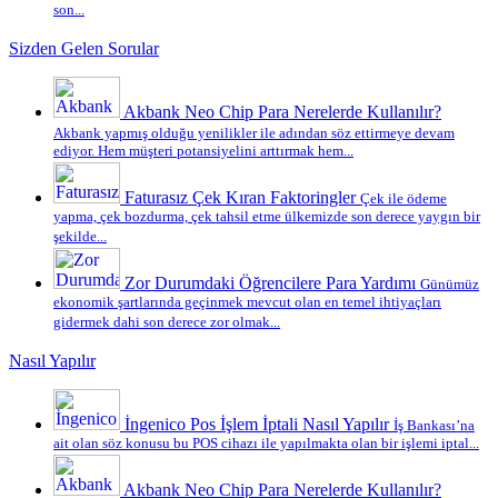
son...
Sizden Gelen Sorular
Akbank Neo Chip Para Nerelerde Kullanılır?
Akbank yapmış olduğu yenilikler ile adından söz ettirmeye devam
ediyor. Hem müşteri potansiyelini arttırmak hem...
Faturasız Çek Kıran Faktoringler
Çek ile ödeme
yapma, çek bozdurma, çek tahsil etme ülkemizde son derece yaygın bir
şekilde...
Zor Durumdaki Öğrencilere Para Yardımı
Günümüz
ekonomik şartlarında geçinmek mevcut olan en temel ihtiyaçları
gidermek dahi son derece zor olmak...
Nasıl Yapılır
İngenico Pos İşlem İptali Nasıl Yapılır
İş Bankası’na
ait olan söz konusu bu POS cihazı ile yapılmakta olan bir işlemi iptal...
Akbank Neo Chip Para Nerelerde Kullanılır?