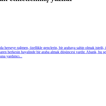
 da herşeye rağmen, özellikle gençlerin, bir arabaya sahip olmak isteği, ö
ren herkesin hayalinde bir araba almak düşüncesi vardır. Abank, bu şekil
sına yardımcı...