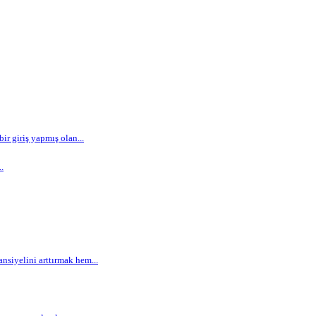
r giriş yapmış olan...
.
siyelini arttırmak hem...