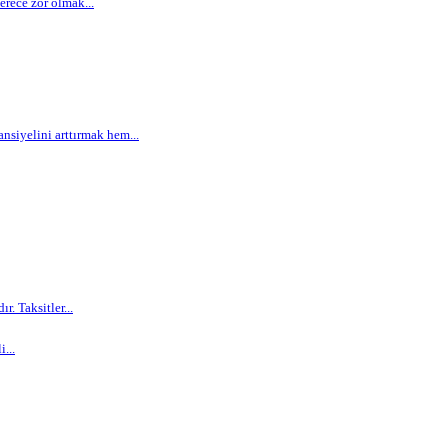
rece zor olmak...
siyelini arttırmak hem...
. Taksitler...
...