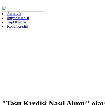
Anasayfa
İhtiyaç Kredisi
Taşıt Kredisi
Konut Kredisi
"Taşıt Kredisi Nasıl Alınır"
olar