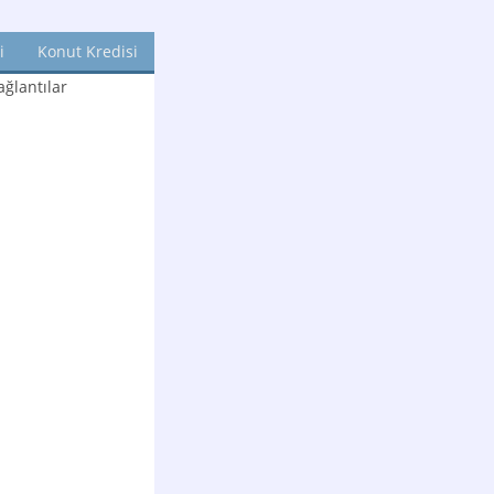
i
Konut Kredisi
ğlantılar