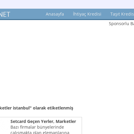
Anasayfa
İhtiyaç Kredisi
Taşıt Kredis
Sponsorlu Ba
ketler istanbul"
olarak etiketlenmiş
Setcard Geçen Yerler, Marketler
Bazı firmalar bünyelerinde
çalışmakta olan elemanlarına