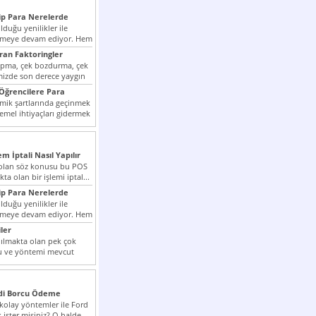
p Para Nerelerde
duğu yenilikler ile
irmeye devam ediyor. Hem
lini arttırmak hem...
ıran Faktoringler
apma, çek bozdurma, çek
mizde son derece yaygın
Öğrencilere Para
k şartlarında geçinmek
emel ihtiyaçları gidermek
zor olmak...
em İptali Nasıl Yapılır
t olan söz konusu bu POS
kta olan bir işlemi iptal...
p Para Nerelerde
duğu yenilikler ile
irmeye devam ediyor. Hem
lini arttırmak hem...
ler
ılmakta olan pek çok
lu ve yöntemi mevcut
 bunlar...
edi Borcu Ödeme
 kolay yöntemler ile Ford
 ister misiniz? O halde