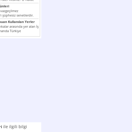
nleri
 vazgeçilmez
i şüphesiz senetlerdir.
n çok kullanılan ödeme
puan Kullanılan Yerler
er...
kalar arasında yer alan İş
manda Türkiye
k milli...
ile ilgili bilgi
ri