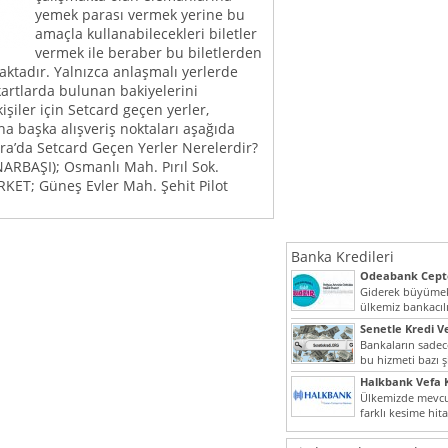
yemek parası vermek yerine bu
amaçla kullanabilecekleri biletler
vermek ile beraber bu biletlerden
aktadır. Yalnızca anlaşmalı yerlerde
artlarda bulunan bakiyelerini
işiler için Setcard geçen yerler,
a başka alışveriş noktaları aşağıda
ara’da Setcard Geçen Yerler Nerelerdir?
RBAŞI); Osmanlı Mah. Pırıl Sok.
KET; Güneş Evler Mah. Şehit Pilot
Banka Kredileri
Odeabank Cepte
KREDIM 8444
Giderek büyümek
ülkemiz bankacılı
bir giriş yapmış o
Senetle Kredi Ve
Bankaların sadece
bu hizmeti bazı ş
vermektedir. Sene
Halkbank Vefa K
Ülkemizde mevcu
farklı kesime hit
noktada son...