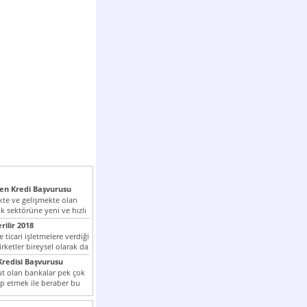
n Kredi Başvurusu
te ve gelişmekte olan
k sektörüne yeni ve hızlı
lan...
rilir 2018
 ticari işletmelere verdiği
irketler bireysel olarak da
tle kredi...
redisi Başvurusu
t olan bankalar pek çok
ap etmek ile beraber bu