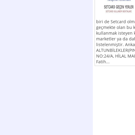
biri de Setcard olm
geçmekte olan bu k
kullanmak isteyen k
marketler ya da dah
listelenmiştir. Ank
ALTUNBİLEKLER(PINA
NO:24/A, HİLAL MAR
Fatih...