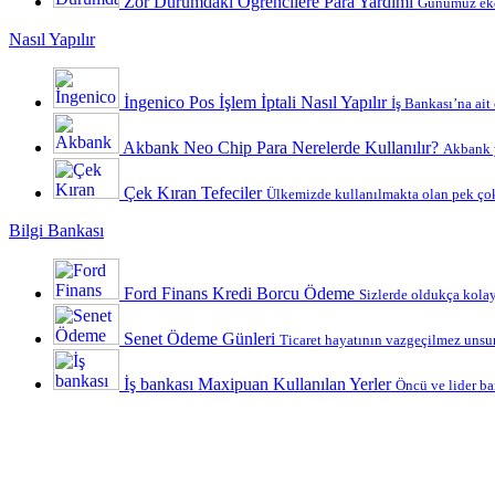
Zor Durumdaki Öğrencilere Para Yardımı
Günümüz ekon
Nasıl Yapılır
İngenico Pos İşlem İptali Nasıl Yapılır
İş Bankası’na ait
Akbank Neo Chip Para Nerelerde Kullanılır?
Akbank y
Çek Kıran Tefeciler
Ülkemizde kullanılmakta olan pek çok
Bilgi Bankası
Ford Finans Kredi Borcu Ödeme
Sizlerde oldukça kolay 
Senet Ödeme Günleri
Ticaret hayatının vazgeçilmez unsurl
İş bankası Maxipuan Kullanılan Yerler
Öncü ve lider ba