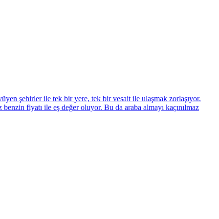
n şehirler ile tek bir yere, tek bir vesait ile ulaşmak zorlaşıyor.
 benzin fiyatı ile eş değer oluyor. Bu da araba almayı kaçınılmaz