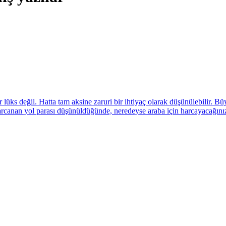
s değil. Hatta tam aksine zaruri bir ihtiyaç olarak düşünülebilir. Büyüye
harcanan yol parası düşünüldüğünde, neredeyse araba için harcayacağınız