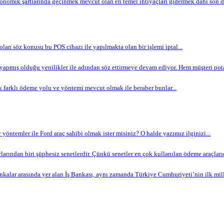
omik şartlarında geçinmek mevcut olan en temel ihtiyaçları gidermek dahi son de
 olan söz konusu bu POS cihazı ile yapılmakta olan bir işlemi iptal...
apmış olduğu yenilikler ile adından söz ettirmeye devam ediyor. Hem müşteri potan
 farklı ödeme yolu ve yöntemi mevcut olmak ile beraber bunlar...
yöntemler ile Ford araç sahibi olmak ister misiniz? O halde yazımız ilginizi...
arından biri şüphesiz senetlerdir. Çünkü senetler en çok kullanılan ödeme araçlarıdır
nkalar arasında yer alan İş Bankası, aynı zamanda Türkiye Cumhuriyeti’nin ilk milli