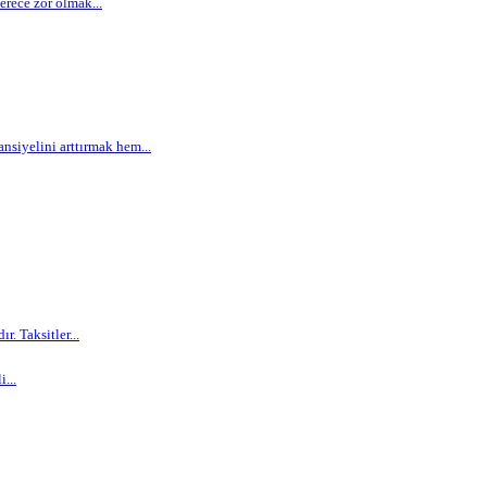
rece zor olmak...
siyelini arttırmak hem...
. Taksitler...
...