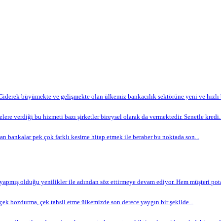
Giderek büyümekte ve gelişmekte olan ülkemiz bankacılık sektörüne yeni ve hızlı bi
lere verdiği bu hizmeti bazı şirketler bireysel olarak da vermektedir. Senetle kredi..
n bankalar pek çok farklı kesime hitap etmek ile beraber bu noktada son...
apmış olduğu yenilikler ile adından söz ettirmeye devam ediyor. Hem müşteri potan
ek bozdurma, çek tahsil etme ülkemizde son derece yaygın bir şekilde...