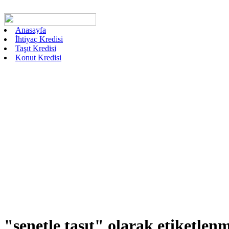
Anasayfa
İhtiyaç Kredisi
Taşıt Kredisi
Konut Kredisi
"senetle taşıt"
olarak etiketlenm