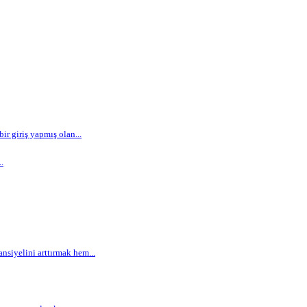
r giriş yapmış olan...
.
siyelini arttırmak hem...