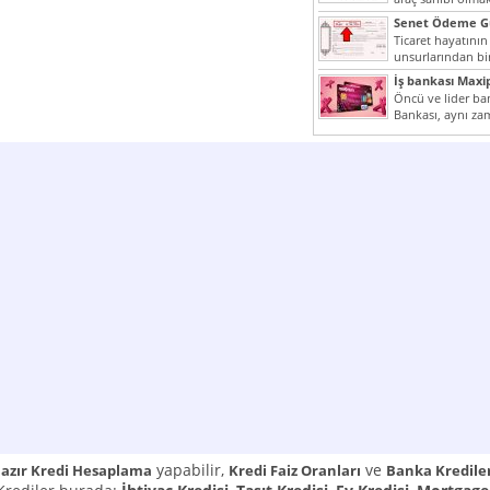
yazımız ilginizi...
Senet Ödeme Gü
Ticaret hayatının
unsurlarından bir
Çünkü senetler e
İş bankası Maxi
araçlarıdır. Taksitl
Öncü ve lider ban
Bankası, aynı za
Cumhuriyeti’nin il
yapabilir,
ve
azır Kredi Hesaplama
Kredi Faiz Oranları
Banka Kredile