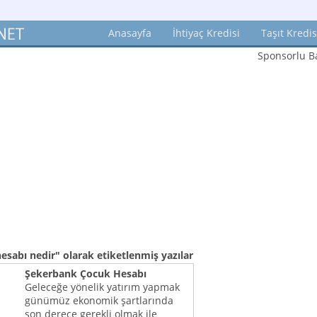
Anasayfa
İhtiyaç Kredisi
Taşıt Kredis
Sponsorlu Ba
esabı nedir"
olarak etiketlenmiş yazılar
Şekerbank Çocuk Hesabı
Geleceğe yönelik yatırım yapmak
günümüz ekonomik şartlarında
son derece gerekli olmak ile