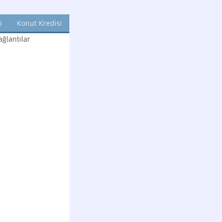
i
Konut Kredisi
ğlantılar