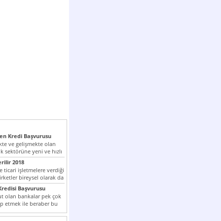
n Kredi Başvurusu
te ve gelişmekte olan
k sektörüne yeni ve hızlı
lan...
rilir 2018
 ticari işletmelere verdiği
irketler bireysel olarak da
tle kredi...
redisi Başvurusu
t olan bankalar pek çok
ap etmek ile beraber bu