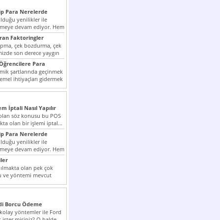
p Para Nerelerde
duğu yenilikler ile
irmeye devam ediyor. Hem
lini arttırmak hem...
ıran Faktoringler
apma, çek bozdurma, çek
mizde son derece yaygın
Öğrencilere Para
k şartlarında geçinmek
emel ihtiyaçları gidermek
zor olmak...
em İptali Nasıl Yapılır
t olan söz konusu bu POS
kta olan bir işlemi iptal...
p Para Nerelerde
duğu yenilikler ile
irmeye devam ediyor. Hem
lini arttırmak hem...
ler
ılmakta olan pek çok
lu ve yöntemi mevcut
 bunlar...
edi Borcu Ödeme
 kolay yöntemler ile Ford
 ister misiniz? O halde