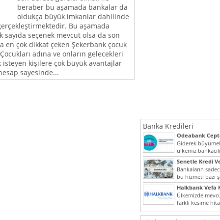
beraber bu aşamada bankalar da
oldukça büyük imkanlar dahilinde
gerçekleştirmektedir. Bu aşamada
ok sayıda seçenek mevcut olsa da son
 en çok dikkat çeken Şekerbank çocuk
Çocukları adına ve onların gelecekleri
 isteyen kişilere çok büyük avantajlar
esap sayesinde...
Banka Kredileri
Odeabank Cepte
KREDIM 8444
Giderek büyümek
ülkemiz bankacılı
bir giriş yapmış o
Senetle Kredi Ve
Bankaların sadece
bu hizmeti bazı ş
vermektedir. Sene
Halkbank Vefa K
Ülkemizde mevcu
farklı kesime hit
noktada son...