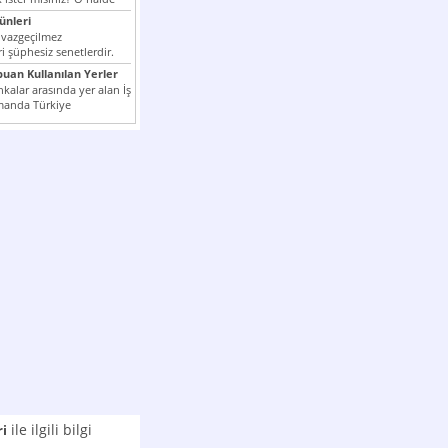
nleri
 vazgeçilmez
i şüphesiz senetlerdir.
n çok kullanılan ödeme
puan Kullanılan Yerler
er...
kalar arasında yer alan İş
manda Türkiye
k milli...
ile ilgili bilgi
ri