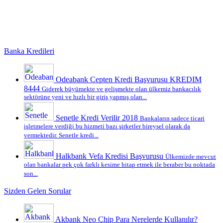
Banka Kredileri
Odeabank Cepten Kredi Başvurusu KREDIM
8444
Giderek büyümekte ve gelişmekte olan ülkemiz bankacılık
sektörüne yeni ve hızlı bir giriş yapmış olan...
Senetle Kredi Verilir 2018
Bankaların sadece ticari
işletmelere verdiği bu hizmeti bazı şirketler bireysel olarak da
vermektedir. Senetle kredi...
Halkbank Vefa Kredisi Başvurusu
Ülkemizde mevcut
olan bankalar pek çok farklı kesime hitap etmek ile beraber bu noktada
son...
Sizden Gelen Sorular
Akbank Neo Chip Para Nerelerde Kullanılır?