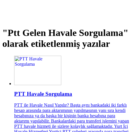
"Ptt Gelen Havale Sorgulama"
olarak etiketlenmiş yazılar
PTT Havale Sorgulama
PTT ile Havale Nasıl Yapılır? Başta aynı bankadaki iki farklı
hesap arasında para aktarımının yapılmasının yanı sıra kendi
hesabınıza ya da başka bir kişinin banka hesabına para
aktarımı yapılabilir. Bankalardaki para transferi işlemini yapan
PTT havale hizmeti ile sizlere kolaylık sağlamaktadır. Yurt İçi
Havale Hizmetleri Yurtiçi PTT şubeleri arasında para transferi