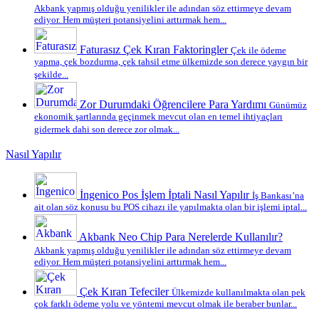
Akbank yapmış olduğu yenilikler ile adından söz ettirmeye devam
ediyor. Hem müşteri potansiyelini arttırmak hem...
Faturasız Çek Kıran Faktoringler
Çek ile ödeme
yapma, çek bozdurma, çek tahsil etme ülkemizde son derece yaygın bir
şekilde...
Zor Durumdaki Öğrencilere Para Yardımı
Günümüz
ekonomik şartlarında geçinmek mevcut olan en temel ihtiyaçları
gidermek dahi son derece zor olmak...
Nasıl Yapılır
İngenico Pos İşlem İptali Nasıl Yapılır
İş Bankası’na
ait olan söz konusu bu POS cihazı ile yapılmakta olan bir işlemi iptal...
Akbank Neo Chip Para Nerelerde Kullanılır?
Akbank yapmış olduğu yenilikler ile adından söz ettirmeye devam
ediyor. Hem müşteri potansiyelini arttırmak hem...
Çek Kıran Tefeciler
Ülkemizde kullanılmakta olan pek
çok farklı ödeme yolu ve yöntemi mevcut olmak ile beraber bunlar...