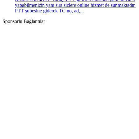
yapabilmenizin yanı sıra sizlere online hizmet de sunmaktadır.
PTT şubesine giderek TC no, ad,...
Sponsorlu Bağlantılar