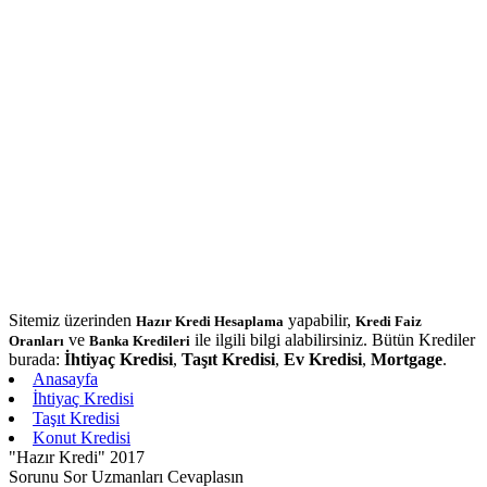
Sitemiz üzerinden
yapabilir,
Hazır Kredi Hesaplama
Kredi Faiz
ve
ile ilgili bilgi alabilirsiniz. Bütün Krediler
Oranları
Banka Kredileri
burada:
İhtiyaç Kredisi
,
Taşıt Kredisi
,
Ev Kredisi
,
Mortgage
.
Anasayfa
İhtiyaç Kredisi
Taşıt Kredisi
Konut Kredisi
"Hazır Kredi" 2017
Sorunu Sor Uzmanları Cevaplasın