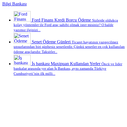
Bilgi Bankası
Ford Finans Kredi Borcu Ödeme
Sizlerde oldukça
kolay yöntemler ile Ford araç sahibi olmak ister misiniz? O halde
yazımız ilginizi...
Senet Ödeme Günleri
Ticaret hayatının vazgeçilmez
unsurlarından biri şüphesiz senetlerdir. Çünkü senetler en çok kullanılan
ödeme araçlarıdır. Taksitler...
İş bankası Maxipuan Kullanılan Yerler
Öncü ve lider
bankalar arasında yer alan İş Bankası, aynı zamanda Türkiye
Cumhuriyeti’nin ilk milli...