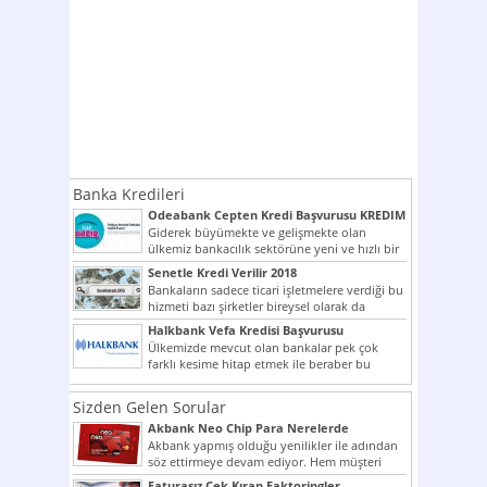
Banka Kredileri
Odeabank Cepten Kredi Başvurusu KREDIM
8444
Giderek büyümekte ve gelişmekte olan
ülkemiz bankacılık sektörüne yeni ve hızlı bir
giriş yapmış olan...
Senetle Kredi Verilir 2018
Bankaların sadece ticari işletmelere verdiği bu
hizmeti bazı şirketler bireysel olarak da
vermektedir. Senetle kredi...
Halkbank Vefa Kredisi Başvurusu
Ülkemizde mevcut olan bankalar pek çok
farklı kesime hitap etmek ile beraber bu
noktada son...
Sizden Gelen Sorular
Akbank Neo Chip Para Nerelerde
Kullanılır?
Akbank yapmış olduğu yenilikler ile adından
söz ettirmeye devam ediyor. Hem müşteri
potansiyelini arttırmak hem...
Faturasız Çek Kıran Faktoringler