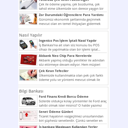
Çek ile ödeme yapma, çek bozdurma, çek
tahsil etme ülkemizde son derece yaygın bir
şekilde...
Zor Durumdaki Öğrencilere Para Yardımı
Günümüz ekonomik şartlarında geçinmek
mevcut olan en temel ihtiyaçları gidermek
dahi son derece zor olmak...
Nasıl Yapılır
İngenico Pos İşlem İptali Nasıl Yapılır
İş Bankası’na ait olan söz konusu bu POS
cihazı ile yapılmakta olan bir işlemi iptal...
Akbank Neo Chip Para Nerelerde
Kullanılır?
Akbank yapmış olduğu yenilikler ile adından
söz ettirmeye devam ediyor. Hem müşteri
potansiyelini arttırmak hem...
Çek Kıran Tefeciler
Ülkemizde kullanılmakta olan pek çok farklı
ödeme yolu ve yöntemi mevcut olmak ile
beraber bunlar...
Bilgi Bankası
Ford Finans Kredi Borcu Ödeme
Sizlerde oldukça kolay yöntemler ile Ford araç
sahibi olmak ister misiniz? O halde yazımız
ilginizi...
Senet Ödeme Günleri
Ticaret hayatının vazgeçilmez unsurlarından
biri şüphesiz senetlerdir. Çünkü senetler en
çok kullanılan ödeme araçlarıdır. Taksitler...
İş bankası Maxipuan Kullanılan Yerler