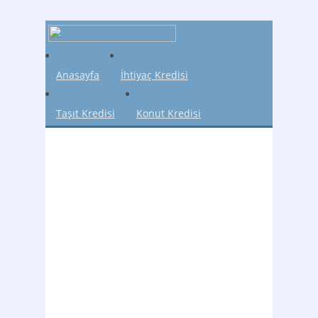
Anasayfa
İhtiyaç Kredisi
Taşıt Kredisi
Konut Kredisi