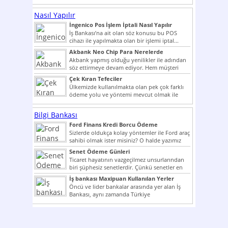
dahi son derece zor olmak...
Nasıl Yapılır
İngenico Pos İşlem İptali Nasıl Yapılır
İş Bankası’na ait olan söz konusu bu POS
cihazı ile yapılmakta olan bir işlemi iptal...
Akbank Neo Chip Para Nerelerde
Kullanılır?
Akbank yapmış olduğu yenilikler ile adından
söz ettirmeye devam ediyor. Hem müşteri
potansiyelini arttırmak hem...
Çek Kıran Tefeciler
Ülkemizde kullanılmakta olan pek çok farklı
ödeme yolu ve yöntemi mevcut olmak ile
beraber bunlar...
Bilgi Bankası
Ford Finans Kredi Borcu Ödeme
Sizlerde oldukça kolay yöntemler ile Ford araç
sahibi olmak ister misiniz? O halde yazımız
ilginizi...
Senet Ödeme Günleri
Ticaret hayatının vazgeçilmez unsurlarından
biri şüphesiz senetlerdir. Çünkü senetler en
çok kullanılan ödeme araçlarıdır. Taksitler...
İş bankası Maxipuan Kullanılan Yerler
Öncü ve lider bankalar arasında yer alan İş
Bankası, aynı zamanda Türkiye
Cumhuriyeti’nin ilk milli...