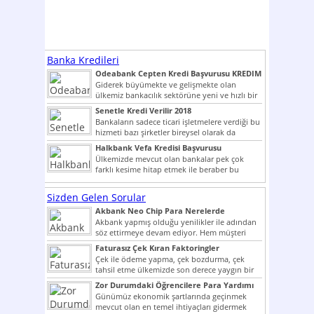
Banka Kredileri
Odeabank Cepten Kredi Başvurusu KREDIM
8444
Giderek büyümekte ve gelişmekte olan
ülkemiz bankacılık sektörüne yeni ve hızlı bir
giriş yapmış olan...
Senetle Kredi Verilir 2018
Bankaların sadece ticari işletmelere verdiği bu
hizmeti bazı şirketler bireysel olarak da
vermektedir. Senetle kredi...
Halkbank Vefa Kredisi Başvurusu
Ülkemizde mevcut olan bankalar pek çok
farklı kesime hitap etmek ile beraber bu
noktada son...
Sizden Gelen Sorular
Akbank Neo Chip Para Nerelerde
Kullanılır?
Akbank yapmış olduğu yenilikler ile adından
söz ettirmeye devam ediyor. Hem müşteri
potansiyelini arttırmak hem...
Faturasız Çek Kıran Faktoringler
Çek ile ödeme yapma, çek bozdurma, çek
tahsil etme ülkemizde son derece yaygın bir
şekilde...
Zor Durumdaki Öğrencilere Para Yardımı
Günümüz ekonomik şartlarında geçinmek
mevcut olan en temel ihtiyaçları gidermek