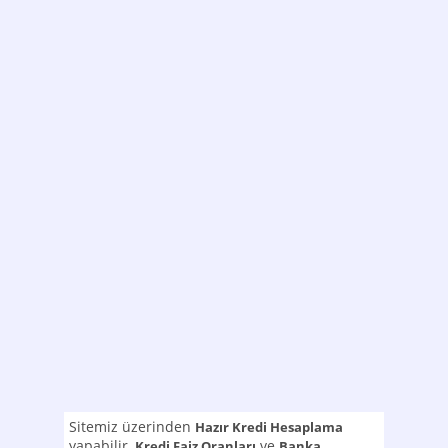
Sitemiz üzerinden
Hazır Kredi Hesaplama
yapabilir,
ve
Kredi Faiz Oranları
Banka