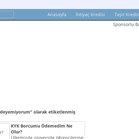
Anasayfa
İhtiyaç Kredisi
Taşıt Kredis
Sponsorlu Ba
 ödeyemiyorum"
olarak etiketlenmiş
KYK Borcumu Ödemedim Ne
Olur?
Ülkemizde üniversite öğrencilerine