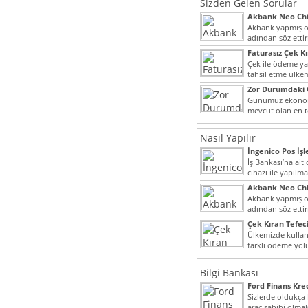
Sizden Gelen Sorular
Akbank Neo Chi
Kullanılır?
Akbank yapmış ol
adından söz ett
müşteri potansiye
Faturasız Çek K
Çek ile ödeme y
tahsil etme ülke
bir şekilde...
Zor Durumdaki 
Yardımı
Günümüz ekonomi
mevcut olan en t
dahi son derece 
Nasıl Yapılır
İngenico Pos İşl
İş Bankası’na ai
cihazı ile yapılma
Akbank Neo Chi
Kullanılır?
Akbank yapmış ol
adından söz ett
müşteri potansiye
Çek Kıran Tefeci
Ülkemizde kullan
farklı ödeme yo
olmak ile beraber
Bilgi Bankası
Ford Finans Kr
Sizlerde oldukça
araç sahibi olmak