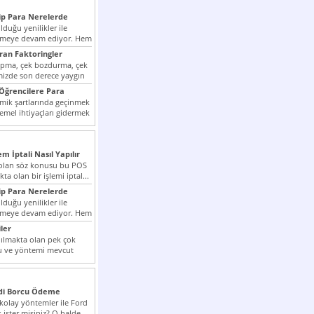
p Para Nerelerde
duğu yenilikler ile
irmeye devam ediyor. Hem
lini arttırmak hem...
ıran Faktoringler
apma, çek bozdurma, çek
mizde son derece yaygın
Öğrencilere Para
k şartlarında geçinmek
emel ihtiyaçları gidermek
zor olmak...
em İptali Nasıl Yapılır
t olan söz konusu bu POS
kta olan bir işlemi iptal...
p Para Nerelerde
duğu yenilikler ile
irmeye devam ediyor. Hem
lini arttırmak hem...
ler
ılmakta olan pek çok
lu ve yöntemi mevcut
 bunlar...
edi Borcu Ödeme
 kolay yöntemler ile Ford
 ister misiniz? O halde