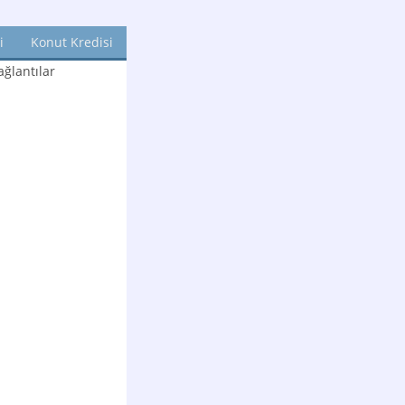
i
Konut Kredisi
ğlantılar