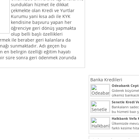
sundukları hizmet ile dikkat
çekmekte olan Kredi ve Yurtlar
Kurumu yani kısa adı ile KYK
kendisine başvuru yapan her
öğrenciye geri dönüş yapmakta
olup belli başlı özellikleri
rmek ile beraber geri kalanlara da
anağı sunmaktadır. Adı geçen bu
n en belirgin özelliği eğitim hayatı
 bir süre sonra geri ödenmek zorunda
Banka Kredileri
Odeabank Cepte
KREDIM 8444
Giderek büyümek
ülkemiz bankacılı
bir giriş yapmış o
Senetle Kredi Ve
Bankaların sadece
bu hizmeti bazı ş
vermektedir. Sene
Halkbank Vefa K
Ülkemizde mevcu
farklı kesime hit
noktada son...