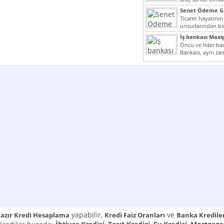
yazımız ilginizi...
Senet Ödeme Gü
Ticaret hayatının
unsurlarından bir
Çünkü senetler e
İş bankası Maxi
araçlarıdır. Taksitl
Öncü ve lider ban
Bankası, aynı za
Cumhuriyeti’nin il
yapabilir,
ve
azır Kredi Hesaplama
Kredi Faiz Oranları
Banka Kredile