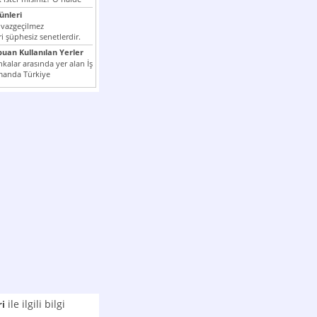
nleri
 vazgeçilmez
i şüphesiz senetlerdir.
n çok kullanılan ödeme
puan Kullanılan Yerler
er...
kalar arasında yer alan İş
manda Türkiye
k milli...
ile ilgili bilgi
ri