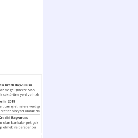
n Kredi Başvurusu
te ve gelişmekte olan
k sektörüne yeni ve hızlı
lan...
rilir 2018
 ticari işletmelere verdiği
irketler bireysel olarak da
tle kredi...
redisi Başvurusu
t olan bankalar pek çok
ap etmek ile beraber bu