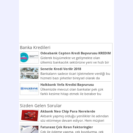
Banka Kredileri
Odeabank Cepten Kredi Başvurusu KREDIM
8444
Giderek büyümekte ve gelişmekte olan
ülkemiz bankacılık sektörüne yeni ve hızlı bir
giriş yapmış olan...
Senetle Kredi Verilir 2018
Bankaların sadece ticari işletmelere verdiği bu
hizmeti bazı şirketler bireysel olarak da
vermektedir. Senetle kredi...
Halkbank Vefa Kredisi Başvurusu
Ülkemizde mevcut olan bankalar pek çok
farklı kesime hitap etmek ile beraber bu
noktada son...
Sizden Gelen Sorular
Akbank Neo Chip Para Nerelerde
Kullanılır?
Akbank yapmış olduğu yenilikler ile adından
söz ettirmeye devam ediyor. Hem müşteri
potansiyelini arttırmak hem...
Faturasız Çek Kıran Faktoringler
Çek ile ödeme yapma, çek bozdurma, çek