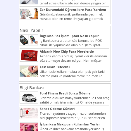
tahsil etme ülkemizde son derece yaygın bir
şekilde...
Zor Durumdaki Öğrencilere Para Yardımı
Günümüz ekonomik şartlarında geçinmek
mevcut olan en temel ihtiyaçları gidermek
dahi son derece zor olmak...
Nasıl Yapılır
İngenico Pos İşlem İptali Nasıl Yapılır
İş Bankası’na ait olan söz konusu bu POS
cihazı ile yapılmakta olan bir işlemi iptal...
Akbank Neo Chip Para Nerelerde
Kullanılır?
Akbank yapmış olduğu yenilikler ile adından
söz ettirmeye devam ediyor. Hem müşteri
potansiyelini arttırmak hem...
Çek Kıran Tefeciler
Ülkemizde kullanılmakta olan pek çok farklı
ödeme yolu ve yöntemi mevcut olmak ile
beraber bunlar...
Bilgi Bankası
Ford Finans Kredi Borcu Ödeme
Sizlerde oldukça kolay yöntemler ile Ford araç
sahibi olmak ister misiniz? O halde yazımız
ilginizi...
Senet Ödeme Günleri
Ticaret hayatının vazgeçilmez unsurlarından
biri şüphesiz senetlerdir. Çünkü senetler en
çok kullanılan ödeme araçlarıdır. Taksitler...
İş bankası Maxipuan Kullanılan Yerler
Öncü ve lider bankalar arasında yer alan İş